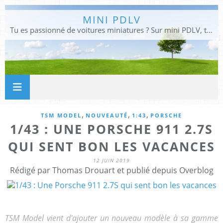
MINI PDLV
Tu es passionné de voitures miniatures ? Sur mini PDLV, tu trouveras les meilleurs bons plans pour acheter des voitures au 1:43, 1:18 ou 1:24. Tu pourras aussi découvrir des modèles de collection sous tous leurs angles. Pour ne rien louper de l'actualité des voitures miniatures, rejoins-nous !
,
,
,
TSM MODEL
NOUVEAUTÉ
1:43
PORSCHE
1/43 : UNE PORSCHE 911 2.7S
QUI SENT BON LES VACANCES
12 JUIN 2019
Rédigé par Thomas Drouart et publié depuis Overblog
TSM Model vient d'ajouter un nouveau modèle à sa gamme