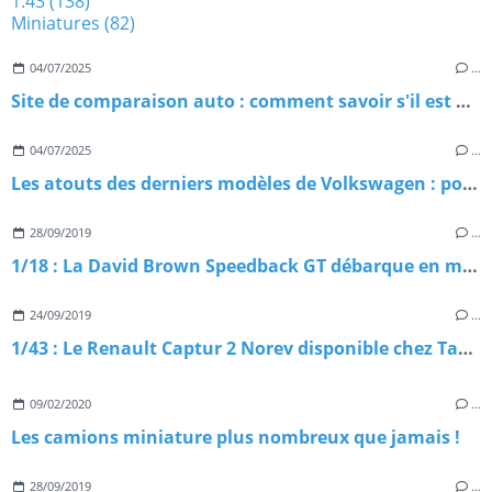
1:43
(138)
Miniatures
(82)
04/07/2025
…
Site de comparaison auto : comment savoir s'il est digne de confiance ?
04/07/2025
…
Les atouts des derniers modèles de Volkswagen : pourquoi les choisir ?
28/09/2019
…
1/18 : La David Brown Speedback GT débarque en miniature
24/09/2019
…
1/43 : Le Renault Captur 2 Norev disponible chez Tacot
09/02/2020
…
Les camions miniature plus nombreux que jamais !
28/09/2019
…