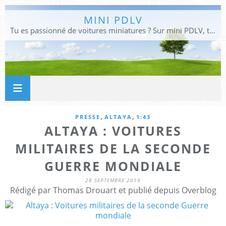
MINI PDLV
Tu es passionné de voitures miniatures ? Sur mini PDLV, tu trouveras les meilleurs bons plans pour acheter des voitures au 1:43, 1:18 ou 1:24. Tu pourras aussi découvrir des modèles de collection sous tous leurs angles. Pour ne rien louper de l'actualité des voitures miniatures, rejoins-nous !
,
,
PRESSE
ALTAYA
1:43
ALTAYA : VOITURES
MILITAIRES DE LA SECONDE
GUERRE MONDIALE
28 SEPTEMBRE 2019
Rédigé par Thomas Drouart et publié depuis Overblog