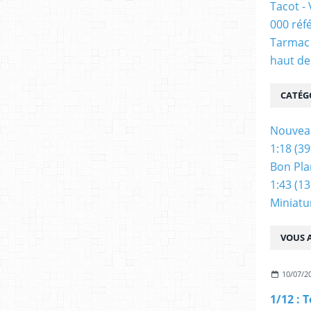
Tacot -
000 réf
Tarmac 
haut de
CATÉG
Nouvea
1:18
(39
Bon Pla
1:43
(13
Miniatu
VOUS A
10/07/2