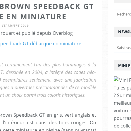
D BROWN SPEEDBACK GT
E EN MINIATURE
8 SEPTEMBRE 2019
NEWSL
ouart et publié depuis Overblog
t certainement l'un des plus hommages à la
MINI 
GT, dessinée en 2004, a intégré des codes néo-
00 exemplaires seulement, avec une fabrication
rques a ouvert les précommandes de ce modèle
Tu es p
nt un choix parmi trois coloris historiques.
? Sur m
meilleu
voitures
Brown Speedback GT en gris, vert anglais et
pourras
, l'intérieur est dans des tons rouges. On
de coll
de cette miniature en résine (sans ouvrants)