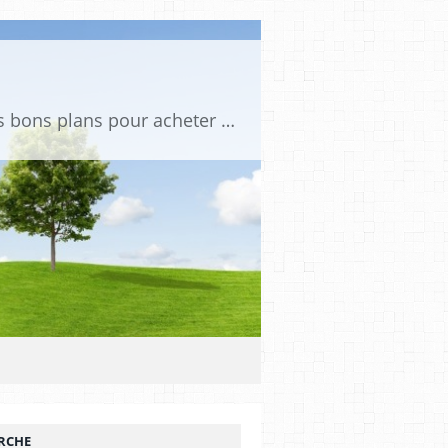
Tu es passionné de voitures miniatures ? Sur mini PDLV, tu trouveras les meilleurs bons plans pour acheter des voitures au 1:43, 1:18 ou 1:24. Tu pourras aussi découvrir des modèles de collection sous tous leurs angles. Pour ne rien louper de l'actualité des voitures miniatures, rejoins-nous !
RCHE