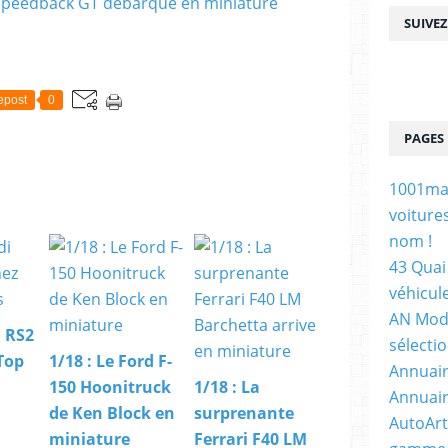
SUIVE
epost
0
PAGES
1001maq
voiture
nom !
43 Quai 
véhicul
AN Mode
i RS2
sélecti
Top
1/18 : Le Ford F-
Annuair
150 Hoonitruck
1/18 : La
Annuair
de Ken Block en
surprenante
AutoArt
miniature
Ferrari F40 LM