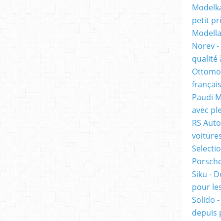
Modelka
petit pr
Modella
Norev -
qualité 
Ottomob
français
Paudi M
avec ple
RS Auto
voiture
Selecti
Porsche 
Siku - D
pour les
Solido 
depuis 