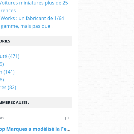
 Voitures miniatures plus de 25
érences
Works : un fabricant de 1/64
 gamme, mais pas que !
ORIES
uté
(471)
9)
n
(141)
8)
res
(82)
IMEREZ AUSSI :
019
…
1/12 : Top Marques a modélisé la Ferrari F355 Berlinetta