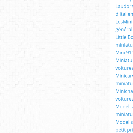
Laudora
d'itali
LesMini
général
Little B
miniatur
Mini 91
Miniatu
voiture
Minicarw
miniatu
Minicha
voiture
Modelca
miniatu
Modelis
petit p