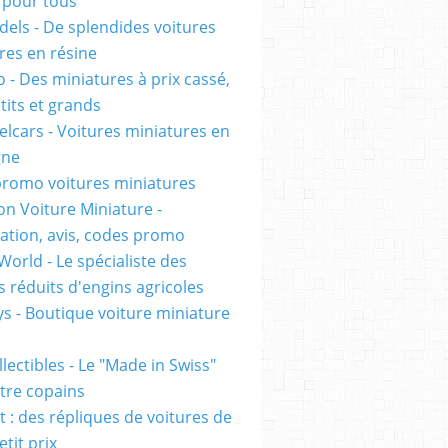
pour tous
els - De splendides voitures
res en résine
 - Des miniatures à prix cassé,
tits et grands
lcars - Voitures miniatures en
gne
romo voitures miniatures
on Voiture Miniature -
ation, avis, codes promo
World - Le spécialiste des
 réduits d'engins agricoles
s - Boutique voiture miniature
lectibles - Le "Made in Swiss"
tre copains
t : des répliques de voitures de
etit prix