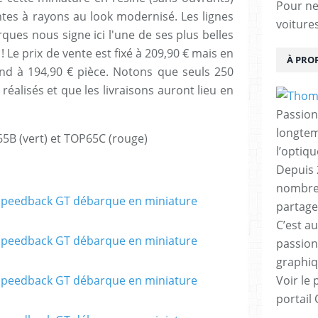
Pour ne 
tes à rayons au look modernisé. Les lignes
voiture
arques nous signe ici l'une de ses plus belles
! Le prix de vente est fixé à 209,90 € mais en
À PRO
nd à 194,90 € pièce. Notons que seuls 250
éalisés et que les livraisons auront lieu en
Passion
longtemp
65B (vert) et TOP65C (rouge)
l’optiq
Depuis 
nombreu
partage
C’est au
passion
graphiq
Voir le 
portail