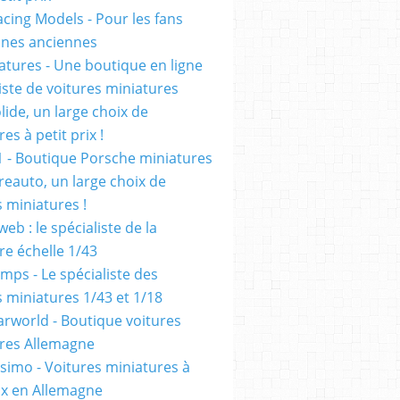
cing Models - Pour les fans
ennes anciennes
atures - Une boutique en ligne
iste de voitures miniatures
olide, un large choix de
es à petit prix !
1 - Boutique Porsche miniatures
reauto, un large choix de
s miniatures !
eb : le spécialiste de la
re échelle 1/43
mps - Le spécialiste des
s miniatures 1/43 et 1/18
rworld - Boutique voitures
res Allemagne
simo - Voitures miniatures à
rix en Allemagne