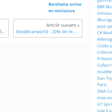
gamme 
Barchetta arrive
BBR Mod
en miniature
miniatu
Bburago
pour pe
Altaya : Voitures militaires de la seconde Guerre mondiale
Modelcarworld : 20% de remise sur 4 000 miniatures
CK Mode
Allema
Codes p
Collecti
Présent
Collect-
modèles
Dan-Toy
Paris
DNA Col
mais en
GT Spiri
luxe à p