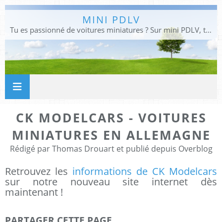
MINI PDLV
Tu es passionné de voitures miniatures ? Sur mini PDLV, tu trouveras les meilleurs bons plans pour acheter des voitures au 1:43, 1:18 ou 1:24. Tu pourras aussi découvrir des modèles de collection sous tous leurs angles. Pour ne rien louper de l'actualité des voitures miniatures, rejoins-nous !
CK MODELCARS - VOITURES
MINIATURES EN ALLEMAGNE
Rédigé par Thomas Drouart et publié depuis Overblog
Retrouvez les
informations de CK Modelcars
sur notre nouveau site internet dès
maintenant !
PARTAGER CETTE PAGE