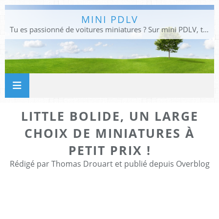
MINI PDLV
Tu es passionné de voitures miniatures ? Sur mini PDLV, tu trouveras les meilleurs bons plans pour acheter des voitures au 1:43, 1:18 ou 1:24. Tu pourras aussi découvrir des modèles de collection sous tous leurs angles. Pour ne rien louper de l'actualité des voitures miniatures, rejoins-nous !
LITTLE BOLIDE, UN LARGE
CHOIX DE MINIATURES À
PETIT PRIX !
Rédigé par Thomas Drouart et publié depuis Overblog