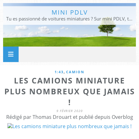
MINI PDLV
Tu es passionné de voitures miniatures ? Sur mini PDLV, tu trouveras les meilleurs bons plans pour acheter des voitures au 1:43, 1:18 ou 1:24. Tu pourras aussi découvrir des modèles de collection sous tous leurs angles. Pour ne rien louper de l'actualité des voitures miniatures, rejoins-nous !
,
1:43
CAMION
LES CAMIONS MINIATURE
PLUS NOMBREUX QUE JAMAIS
!
9 FÉVRIER 2020
Rédigé par Thomas Drouart et publié depuis Overblog