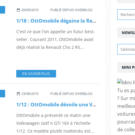
20/09/2019
PUBLIÉ DEPUIS OVERBLOG
1/18 : OttOmobile dégaine la Renault Clio 2 RS phase 1
C'est ce que l'on appelle un futur best-
NEWSL
seller. Courant 2011, OttOmobile avait
déjà réalisé la Renault Clio 2 RS...
MINI 
EN SAVOIR PLUS
Tu es p
OUVEAUTÉ
23/08/2019
PUBLIÉ DEPUIS OVERBLOG
? Sur m
1/12 : OttOmobile dévoile une Volkswagen Golf 2 GTI 16V
meilleu
voitures
OttOmobile a présenté ce matin une
pourras
Volkswagen Golf II GTI 16V à l'échelle
de coll
1/12. Ce modèle plutôt inattendu est...