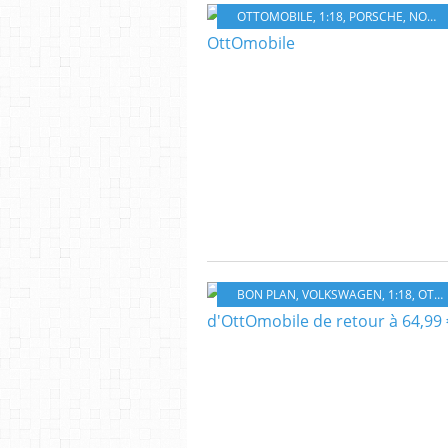
OTTOMOBILE
,
1:18
,
PORSCHE
,
NOUVEAUTÉ
BON PLAN
,
VOLKSWAGEN
,
1:18
,
OTTOMOBILE