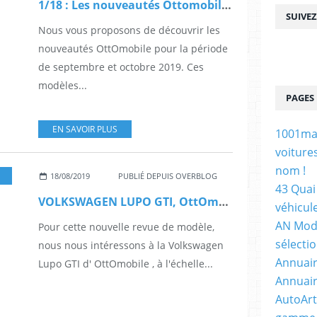
1/18 : Les nouveautés Ottomobile septembre/octobre 2019
SUIVE
Nous vous proposons de découvrir les
nouveautés OttOmobile pour la période
de septembre et octobre 2019. Ces
modèles...
PAGES
EN SAVOIR PLUS
1001maq
voiture
nom !
TOMOBILE
18/08/2019
PUBLIÉ DEPUIS OVERBLOG
43 Quai 
VOLKSWAGEN LUPO GTI, OttOmobile 1/18 (OT315)
véhicul
AN Mode
Pour cette nouvelle revue de modèle,
sélecti
nous nous intéressons à la Volkswagen
Annuair
Lupo GTI d' OttOmobile , à l'échelle...
Annuair
AutoArt