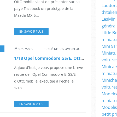
OttOmobile vient de présenter sur sa
Laudora
page Facebook un prototype de la
d'itali
Mazda MX-5...
LesMini
général
EN SAVOIR PLUS
Little B
miniatur
Mini 91
07/07/2019
PUBLIÉ DEPUIS OVERBLOG
Miniatu
1/18 Opel Commodore GS/E, OttOmobile (OT668)
voiture
Minicarw
Aujourd'hui, je vous propose une brève
miniatu
revue de l'Opel Commodore B GS/E
Minicha
d'OttOmobile, exécutée à l'échelle
voiture
1/18....
Modelca
miniatu
EN SAVOIR PLUS
Modelis
petit p