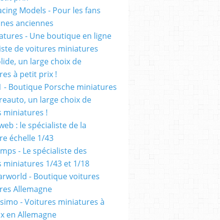
cing Models - Pour les fans
ennes anciennes
atures - Une boutique en ligne
iste de voitures miniatures
olide, un large choix de
es à petit prix !
1 - Boutique Porsche miniatures
reauto, un large choix de
s miniatures !
eb : le spécialiste de la
re échelle 1/43
mps - Le spécialiste des
s miniatures 1/43 et 1/18
rworld - Boutique voitures
res Allemagne
simo - Voitures miniatures à
rix en Allemagne