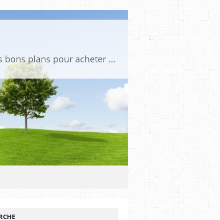
Tu es passionné de voitures miniatures ? Sur mini PDLV, tu trouveras les meilleurs bons plans pour acheter des voitures au 1:43, 1:18 ou 1:24. Tu pourras aussi découvrir des modèles de collection sous tous leurs angles. Pour ne rien louper de l'actualité des voitures miniatures, rejoins-nous !
RCHE