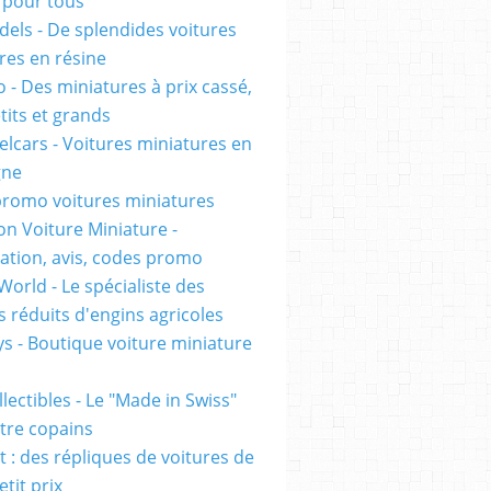
pour tous
els - De splendides voitures
res en résine
 - Des miniatures à prix cassé,
tits et grands
lcars - Voitures miniatures en
gne
romo voitures miniatures
on Voiture Miniature -
ation, avis, codes promo
World - Le spécialiste des
 réduits d'engins agricoles
s - Boutique voiture miniature
lectibles - Le "Made in Swiss"
tre copains
t : des répliques de voitures de
etit prix