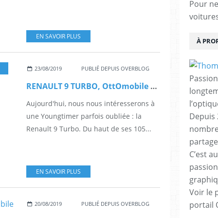
Pour ne 
voiture
EN SAVOIR PLUS
À PRO
23/08/2019
PUBLIÉ DEPUIS OVERBLOG
Passion
RENAULT 9 TURBO, OttOmobile 1/18 (OT540)
longtemp
l’optiq
Aujourd'hui, nous nous intéresserons à
Depuis 
une Youngtimer parfois oubliée : la
nombreu
Renault 9 Turbo. Du haut de ses 105...
partage
C’est au
passion
EN SAVOIR PLUS
graphiq
Voir le 
portail
20/08/2019
PUBLIÉ DEPUIS OVERBLOG