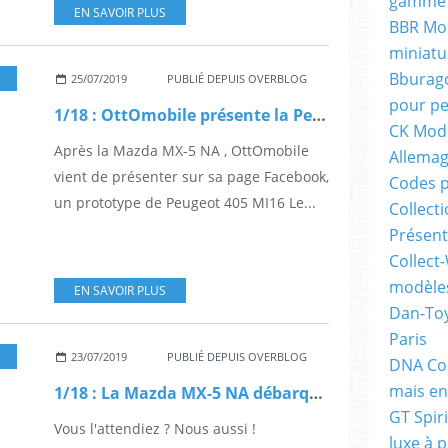
gamme 
EN SAVOIR PLUS
BBR Mod
miniatu
Bburago
25/07/2019
PUBLIÉ DEPUIS OVERBLOG
pour pe
1/18 : OttOmobile présente la Peugeot 405 MI16 Le Mans
CK Mode
Après la Mazda MX-5 NA , OttOmobile
Allema
vient de présenter sur sa page Facebook,
Codes p
un prototype de Peugeot 405 MI16 Le...
Collecti
Présent
Collect-
modèles
EN SAVOIR PLUS
Dan-Toy
Paris
23/07/2019
PUBLIÉ DEPUIS OVERBLOG
DNA Col
mais en
1/18 : La Mazda MX-5 NA débarque chez OttOmobile
GT Spiri
Vous l'attendiez ? Nous aussi !
luxe à p