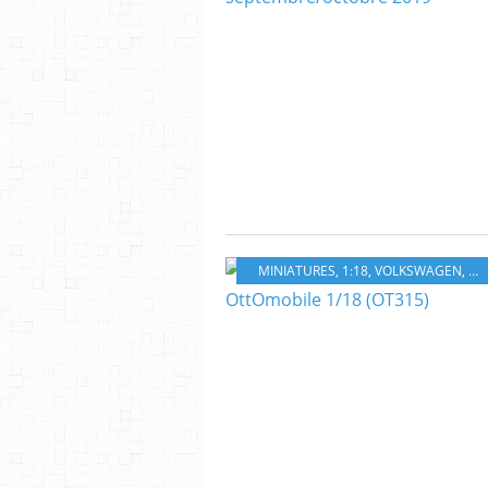
MINIATURES
,
1:18
,
VOLKSWAGEN
,
OT