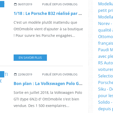
Modelka
06/07/2019
PUBLIÉ DEPUIS OVERBLOG
petit pr
1/18 : Le Porsche B32 réalisé par OttOmobile
Modella
C'est un modèle plutôt inattendu que
Norev -
OttOmobile vient d'ajouter à sa boutique
qualité 
! Pour suivre les Porsche engagées...
Ottomob
français
Paudi M
avec ple
EN SAVOIR PLUS
RS Auto
voiture
22/06/2019
PUBLIÉ DEPUIS OVERBLOG
Selecti
Porsche 
Bon plan : La Volkswagen Polo GTI d'OttOmobile de retour à 64,99 €
Siku - D
Sortie en juillet 2018, la Volkswagen Polo
pour les
GTI (type 6N2) d' OttOmobile s'est bien
Solido 
vendue. Des 1 500 exemplaires...
depuis 