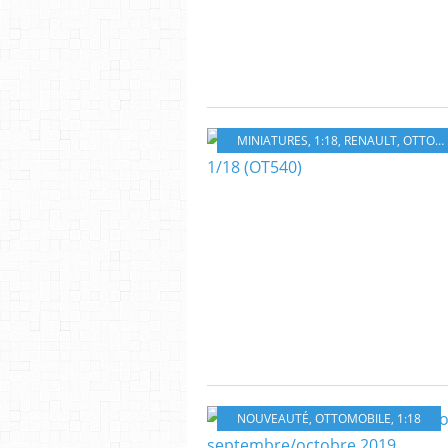
MINIATURES
,
1:18
,
RENAULT
,
OTTOMOBILE
NOUVEAUTÉ
,
OTTOMOBILE
,
1:18