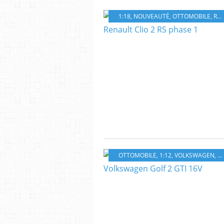
1:18
,
NOUVEAUTÉ
,
OTTOMOBILE
,
RENAULT
OTTOMOBILE
,
1:12
,
VOLKSWAGEN
,
N