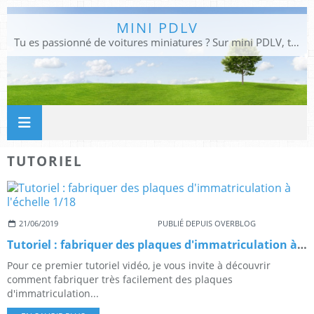
MINI PDLV
Tu es passionné de voitures miniatures ? Sur mini PDLV, tu trouveras les meilleurs bons plans pour acheter des voitures au 1:43, 1:18 ou 1:24. Tu pourras aussi découvrir des modèles de collection sous tous leurs angles. Pour ne rien louper de l'actualité des voitures miniatures, rejoins-nous !
TUTORIEL
21/06/2019
PUBLIÉ DEPUIS OVERBLOG
Tutoriel : fabriquer des plaques d'immatriculation à l'échelle 1/18
Pour ce premier tutoriel vidéo, je vous invite à découvrir
comment fabriquer très facilement des plaques
d'immatriculation...