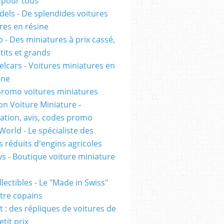
pour tous
els - De splendides voitures
res en résine
 - Des miniatures à prix cassé,
tits et grands
lcars - Voitures miniatures en
gne
romo voitures miniatures
on Voiture Miniature -
ation, avis, codes promo
World - Le spécialiste des
 réduits d'engins agricoles
s - Boutique voiture miniature
lectibles - Le "Made in Swiss"
tre copains
t : des répliques de voitures de
etit prix