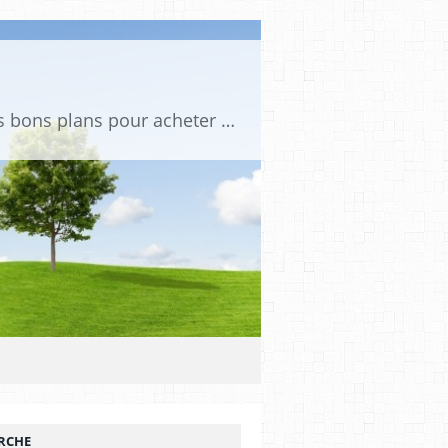
Tu es passionné de voitures miniatures ? Sur mini PDLV, tu trouveras les meilleurs bons plans pour acheter des voitures au 1:43, 1:18 ou 1:24. Tu pourras aussi découvrir des modèles de collection sous tous leurs angles. Pour ne rien louper de l'actualité des voitures miniatures, rejoins-nous !
RCHE