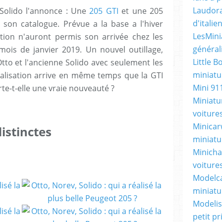
Laudora
 Solido l'annonce : Une
205 GTI
et une 205
d'itali
son catalogue. Prévue a la base a l'hiver
LesMini
tion n'auront permis son arrivée chez les
général
 mois de janvier 2019. Un nouvel outillage,
Little B
o et l'ancienne Solido avec seulement les
miniatur
alisation arrive en même temps que la GTI
Mini 91
e-t-elle une vraie nouveauté ?
Miniatu
voiture
Minicarw
distinctes
miniatu
Minicha
voiture
Modelca
miniatu
Modelis
petit p