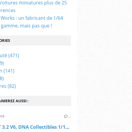
 Voitures miniatures plus de 25
érences
Works : un fabricant de 1/64
 gamme, mais pas que !
ORIES
uté
(471)
9)
n
(141)
8)
res
(82)
IMEREZ AUSSI :
019
…
AUDI TT 3.2 V6, DNA Collectibles 1/18 (DNA000040)