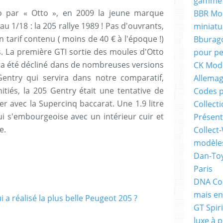
gamme 
do par « Otto », en 2009 la jeune marque
BBR Mod
 1/18 : la 205 rallye 1989 ! Pas d'ouvrants,
miniatu
un tarif contenu ( moins de 40 € à l'époque !)
Bburago
s. La première GTI sortie des moules d'Otto
pour pe
ura été décliné dans de nombreuses versions
CK Mode
Gentry qui servira dans notre comparatif,
Allema
itiés, la 205 Gentry était une tentative de
Codes p
er avec la Supercinq baccarat. Une 1.9 litre
Collecti
i s'embourgeoise avec un intérieur cuir et
Présent
e.
Collect-
modèles
Dan-Toy
Paris
DNA Col
mais en
GT Spiri
luxe à p