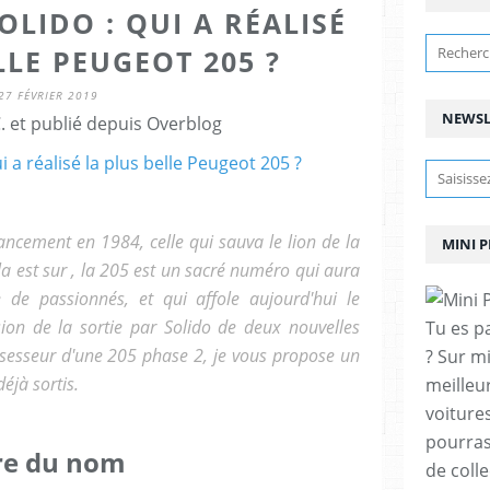
OLIDO : QUI A RÉALISÉ
LLE PEUGEOT 205 ?
27 FÉVRIER 2019
NEWSL
. et publié depuis Overblog
ancement en 1984, celle qui sauva le lion de la
MINI 
ela est sur , la 205 est un sacré numéro qui aura
e de passionnés, et qui affole aujourd'hui le
sion de la sortie par Solido de deux nouvelles
Tu es p
ssesseur d'une 205 phase 2, je vous propose un
? Sur m
éjà sortis.
meilleu
voitures
pourras
ère du nom
de coll