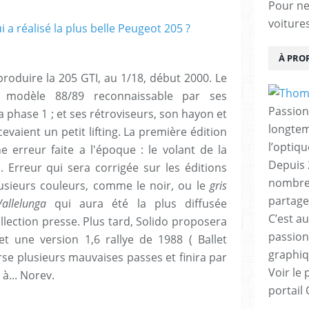
Pour ne 
voiture
À PRO
produire la 205 GTI, au 1/18, début 2000. Le
 modèle 88/89 reconnaissable par ses
Passion
a phase 1 ; et ses rétroviseurs, son hayon et
longtemp
vaient un petit lifting. La première édition
l’optiq
e erreur faite a l'époque : le volant de la
Depuis 
. Erreur qui sera corrigée sur les éditions
nombreu
plusieurs couleurs, comme le noir, ou le
gris
partage
allelunga
qui aura été la plus diffusée
C’est au
lection presse. Plus tard, Solido proposera
passion
t une version 1,6 rallye de 1988 ( Ballet
graphiq
rse plusieurs mauvaises passes et finira par
Voir le 
à... Norev.
portail