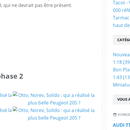
Tacot -
I, qui ne devrait pas être présent.
000 réf
Tarmac 
haut de
CATÉG
Nouvea
1:18
(39
Bon Pla
phase 2
1:43
(13
Miniatu
VOUS A
01/09/2