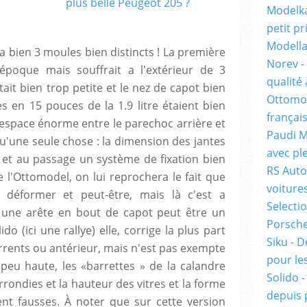
Modelka
petit pr
Modella
 a bien 3 moules bien distincts ! La première
Norev -
'époque mais souffrait a l'extérieur de 3
qualité 
ait bien trop petite et le nez de capot bien
Ottomob
es en 15 pouces de la 1.9 litre étaient bien
français
 espace énorme entre le parechoc arrière et
Paudi M
u'une seule chose : la dimension des jantes
avec ple
te et au passage un système de fixation bien
RS Auto
e l'Ottomodel, on lui reprochera le fait que
voiture
 déformer et peut-être, mais là c'est a
Selecti
r une arête en bout de capot peut être un
Porsche 
o (ici une rallye) elle, corrige la plus part
Siku - D
rents ou antérieur, mais n'est pas exempte
pour les
 peu haute, les «barrettes » de la calandre
Solido 
rondies et la hauteur des vitres et la forme
depuis 
nt fausses. À noter que sur cette version