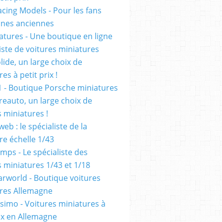
cing Models - Pour les fans
ennes anciennes
atures - Une boutique en ligne
iste de voitures miniatures
olide, un large choix de
es à petit prix !
1 - Boutique Porsche miniatures
reauto, un large choix de
s miniatures !
eb : le spécialiste de la
re échelle 1/43
mps - Le spécialiste des
s miniatures 1/43 et 1/18
rworld - Boutique voitures
res Allemagne
simo - Voitures miniatures à
rix en Allemagne