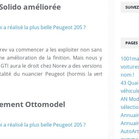
 Solido améliorée
SUIVE
PAGES
rev va commencer a les exploiter non sans
ne amélioration de la finition. Mais nous y
1001maq
5 GTI aura le droit chez Norev a des versions
voiture
talité du nuancier Peugeot (hormis la
vert
nom !
43 Quai 
véhicul
AN Mode
aitement Ottomodel
sélecti
Annuair
Annuair
AutoArt