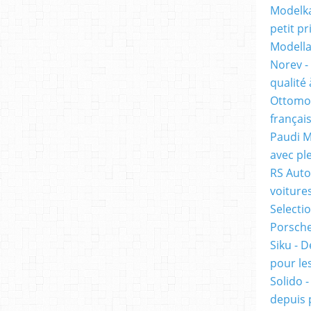
Modelka
petit pr
Modella
Norev -
qualité 
Ottomob
français
Paudi M
avec ple
RS Auto
voiture
Selecti
Porsche 
Siku - D
pour les
Solido 
depuis 