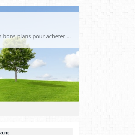
Tu es passionné de voitures miniatures ? Sur mini PDLV, tu trouveras les meilleurs bons plans pour acheter des voitures au 1:43, 1:18 ou 1:24. Tu pourras aussi découvrir des modèles de collection sous tous leurs angles. Pour ne rien louper de l'actualité des voitures miniatures, rejoins-nous !
RCHE