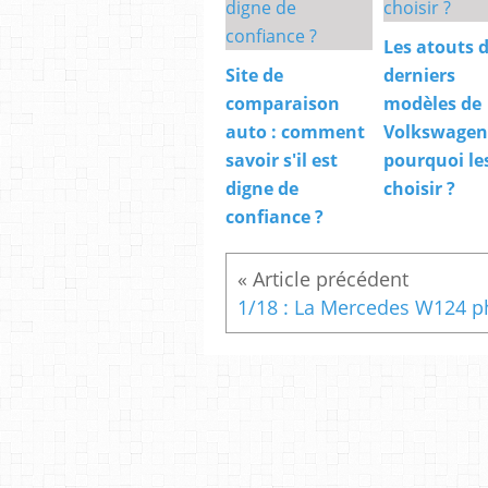
Les atouts 
Site de
derniers
comparaison
modèles de
auto : comment
Volkswagen
savoir s'il est
pourquoi le
digne de
choisir ?
confiance ?