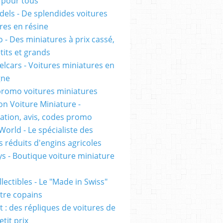
pour tous
els - De splendides voitures
res en résine
 - Des miniatures à prix cassé,
tits et grands
lcars - Voitures miniatures en
gne
romo voitures miniatures
on Voiture Miniature -
ation, avis, codes promo
World - Le spécialiste des
 réduits d'engins agricoles
s - Boutique voiture miniature
lectibles - Le "Made in Swiss"
tre copains
t : des répliques de voitures de
etit prix