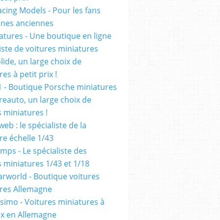
cing Models - Pour les fans
ennes anciennes
atures - Une boutique en ligne
iste de voitures miniatures
olide, un large choix de
es à petit prix !
1 - Boutique Porsche miniatures
reauto, un large choix de
s miniatures !
eb : le spécialiste de la
re échelle 1/43
mps - Le spécialiste des
s miniatures 1/43 et 1/18
rworld - Boutique voitures
res Allemagne
simo - Voitures miniatures à
rix en Allemagne