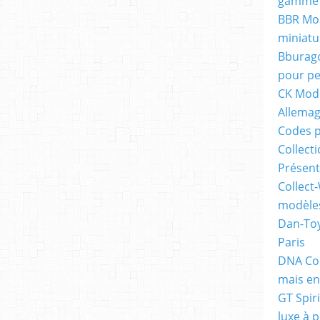
gamme 
BBR Mod
miniatu
Bburago
pour pe
CK Mode
Allema
Codes p
Collecti
Présent
Collect-
modèles
Dan-Toy
Paris
DNA Col
mais en
GT Spiri
luxe à p