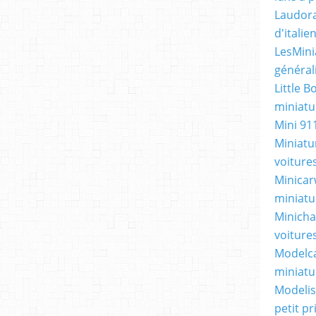
Laudora
d'itali
LesMini
général
Little B
miniatur
Mini 91
Miniatu
voiture
Minicarw
miniatu
Minicha
voiture
Modelca
miniatu
Modelis
petit p