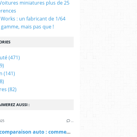
 Voitures miniatures plus de 25
érences
Works : un fabricant de 1/64
 gamme, mais pas que !
ORIES
uté
(471)
9)
n
(141)
8)
res
(82)
IMEREZ AUSSI :
025
…
Site de comparaison auto : comment savoir s'il est digne de confiance ?