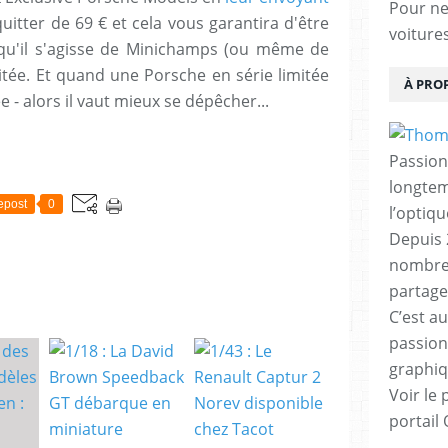
Pour ne 
quitter de 69 € et cela vous garantira d'être
voiture
 qu'il s'agisse de Minichamps (ou même de
imitée. Et quand une Porsche en série limitée
À PRO
e - alors il vaut mieux se dépêcher...
Passion
longtemp
epost
0
l’optiq
Depuis 
nombreu
partage
C’est au
passion
graphiq
Voir le 
portail