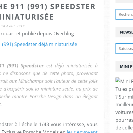
HE 911 (991) SPEEDSTER
MINIATURISÉE
18 AVRIL 2019
NEWSL
ouart et publié depuis Overblog
11 (991) Speedster
est déjà miniaturisée à
MINI 
ous ne disposons que de cette photo, provenant
rait que Minichamps soit l'auteur de cette jolie
ble d'acquérir soit la miniature seule, au prix de
Tu es p
uperbe montre Porsche Design dans un élégant
? Sur m
.
meilleu
voitures
pourras
dster à l'échelle 1/43 vous intéresse, vous
de coll
 Exclusive Porsche Models en
leur envoyant