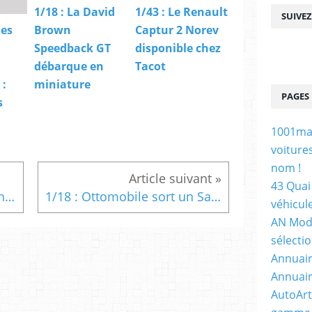
1/18 : La David
1/43 : Le Renault
SUIVE
des
Brown
Captur 2 Norev
Speedback GT
disponible chez
débarque en
Tacot
 :
miniature
PAGES
s
1001maq
voiture
nom !
43 Quai 
1/18 : La Mercedes W124 phase 1 MCG à petit prix
1/18 : Ottomobile sort un Saviem SG2 Renault Service
véhicul
AN Mode
sélecti
Annuair
Annuair
AutoArt