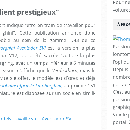
Pour ne 
voiture
ient prestigieux"
À PRO
t indique "être en train de travailler pour
orghini". Cette publication annonce donc
modèle au sein de la gamme 1/43 de ce
Passion
orghini Aventador SVJ
est la version la plus
longtemp
ur V12, qui a été sacrée "voiture la plus
l’optiq
gring, avec un temps inférieur à 6 minutes
Depuis 
e visuel n'affiche que le
Verde Ithaca
, mais le
nombreu
vite s'étoffer. le modèle est d'ores et déjà
partage
outique officielle Lamborghini
, au prix de 151
C’est au
iature est disposée sur un socle en simili-
passion
graphiq
Voir le 
portail