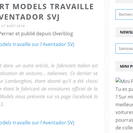
ART MODELS TRAVAILLE
AVENTADOR SVJ
27 AOÛT 2018
NEWSL
errier et publié depuis Overblog
ans un autre article, le fabricant italien est
MINI 
alisation de voitures... italiennes. Ce dernier se
 Lamborghini, étant donné qu'il a été choisi
tant le fabricant de miniatures officiel de la
Tu es p
Models nous présente sur sa page Facebook la
? Sur m
43.
meilleu
voitures
pourras
de coll