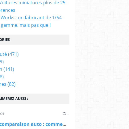
 Voitures miniatures plus de 25
érences
Works : un fabricant de 1/64
 gamme, mais pas que !
ORIES
uté
(471)
9)
n
(141)
8)
res
(82)
IMEREZ AUSSI :
025
…
Site de comparaison auto : comment savoir s'il est digne de confiance ?