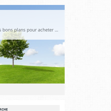
Tu es passionné de voitures miniatures ? Sur mini PDLV, tu trouveras les meilleurs bons plans pour acheter des voitures au 1:43, 1:18 ou 1:24. Tu pourras aussi découvrir des modèles de collection sous tous leurs angles. Pour ne rien louper de l'actualité des voitures miniatures, rejoins-nous !
RCHE