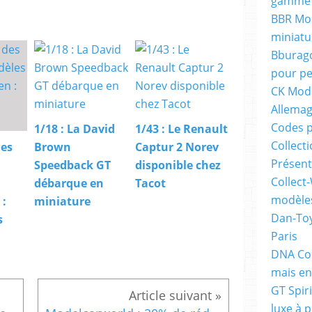
gamme 
BBR Mod
miniatu
Bburago
pour pe
CK Mode
Allema
Codes p
1/18 : La David
1/43 : Le Renault
Collecti
des
Brown
Captur 2 Norev
Présent
Speedback GT
disponible chez
Collect-
débarque en
Tacot
modèles
 :
miniature
Dan-Toy
s
Paris
DNA Col
mais en
GT Spiri
luxe à p