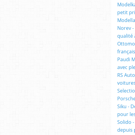
Modelka
petit pr
Modella
Norev -
qualité 
Ottomob
français
Paudi M
avec ple
RS Auto
voiture
Selecti
Porsche 
Siku - D
pour les
Solido 
depuis 