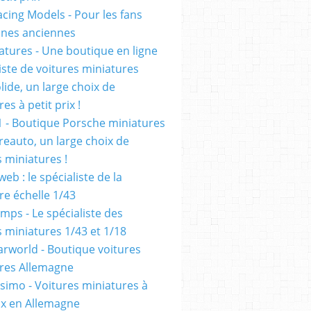
cing Models - Pour les fans
ennes anciennes
atures - Une boutique en ligne
iste de voitures miniatures
olide, un large choix de
es à petit prix !
1 - Boutique Porsche miniatures
reauto, un large choix de
s miniatures !
eb : le spécialiste de la
re échelle 1/43
mps - Le spécialiste des
s miniatures 1/43 et 1/18
rworld - Boutique voitures
res Allemagne
simo - Voitures miniatures à
rix en Allemagne