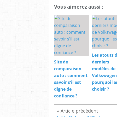
Vous aimerez aussi :
Les atouts 
Site de
derniers
comparaison
modèles de
auto : comment
Volkswagen
savoir s'il est
pourquoi le
digne de
choisir ?
confiance ?