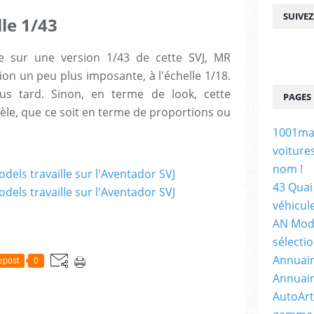
SUIVE
lle 1/43
le sur une version 1/43 de cette SVJ, MR
sion un peu plus imposante, à l'échelle 1/18.
us tard. Sinon, en terme de look, cette
PAGES
dèle, que ce soit en terme de proportions ou
!
1001maq
voiture
nom !
43 Quai 
véhicul
AN Mode
sélecti
Annuair
epost
0
Annuair
AutoArt