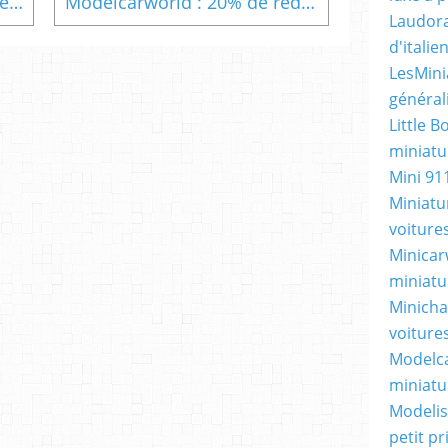
Little Bolide : 15% de remise sur (presque) tout le site
Modelcarworld : 20% de réduction sur les miniatures 1/64
Laudora
d'itali
LesMini
général
Little B
miniatur
Mini 91
Miniatu
voiture
Minicarw
miniatu
Minicha
voiture
Modelca
miniatu
Modelis
petit p