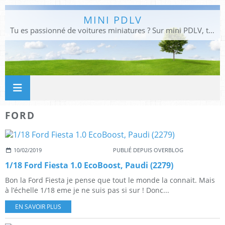
MINI PDLV
Tu es passionné de voitures miniatures ? Sur mini PDLV, tu trouveras les meilleurs bons plans pour acheter des voitures au 1:43, 1:18 ou 1:24. Tu pourras aussi découvrir des modèles de collection sous tous leurs angles. Pour ne rien louper de l'actualité des voitures miniatures, rejoins-nous !
FORD
10/02/2019
PUBLIÉ DEPUIS OVERBLOG
1/18 Ford Fiesta 1.0 EcoBoost, Paudi (2279)
Bon la Ford Fiesta je pense que tout le monde la connait. Mais
à l’échelle 1/18 eme je ne suis pas si sur ! Donc...
EN SAVOIR PLUS