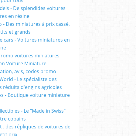
pour tous
els - De splendides voitures
res en résine
 - Des miniatures à prix cassé,
tits et grands
lcars - Voitures miniatures en
gne
romo voitures miniatures
on Voiture Miniature -
ation, avis, codes promo
World - Le spécialiste des
 réduits d'engins agricoles
s - Boutique voiture miniature
lectibles - Le "Made in Swiss"
tre copains
t : des répliques de voitures de
etit prix