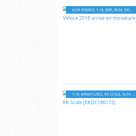
ALFA ROMEO
,
1:18
,
BBR
,
RGM
,
NOUVEAUTÉ
1:18
,
MINIATURES
,
KK SCALE
,
ALFA ROMEO