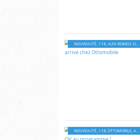
NOUVEAUTÉ
,
1:18
,
ALFA ROMEO
,
OTTOMOBILE
NOUVEAUTÉ
,
1:18
,
OTTOMOBILE
,
ALFA ROMEO