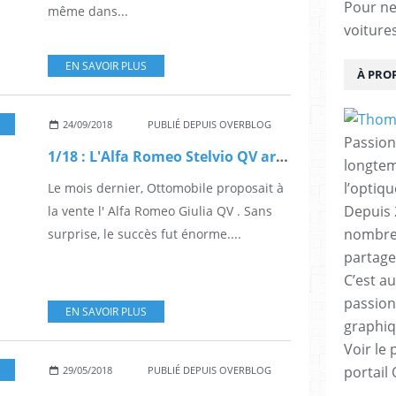
Pour ne 
même dans...
voiture
EN SAVOIR PLUS
À PRO
24/09/2018
PUBLIÉ DEPUIS OVERBLOG
Passion
1/18 : L'Alfa Romeo Stelvio QV arrive chez Ottomobile
longtemp
l’optiq
Le mois dernier, Ottomobile proposait à
Depuis 
la vente l' Alfa Romeo Giulia QV . Sans
nombreu
surprise, le succès fut énorme....
partage
C’est au
passion
EN SAVOIR PLUS
graphiq
Voir le 
portail
29/05/2018
PUBLIÉ DEPUIS OVERBLOG