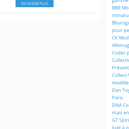
gamme 
EN SAVOIR PLUS
BBR Mod
miniatu
Bburago
pour pe
CK Mode
Allema
Codes p
Collecti
Présent
Collect-
modèles
Dan-Toy
Paris
DNA Col
mais en
GT Spiri
luxe à p