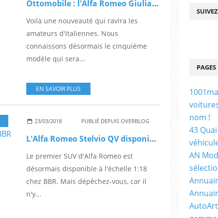
Ottomobile : l'Alfa Romeo Giulia QV au programme !
SUIVE
Voilà une nouveauté qui ravira les
amateurs d'italiennes. Nous
connaissons désormais le cinquième
modèle qui sera...
PAGES
EN SAVOIR PLUS
1001maq
voiture
nom !
23/03/2018
PUBLIÉ DEPUIS OVERBLOG
43 Quai 
L'Alfa Romeo Stelvio QV disponible à l'échelle 1:18 chez BBR
véhicul
AN Mode
Le premier SUV d'Alfa Romeo est
sélecti
désormais disponible à l'échelle 1:18
Annuair
chez BBR. Mais dépêchez-vous, car il
Annuair
n'y...
AutoArt