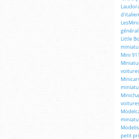
Laudora
d'itali
LesMini
général
Little B
miniatur
Mini 91
Miniatu
voiture
Minicarw
miniatu
Minicha
voiture
Modelca
miniatu
Modelis
petit p