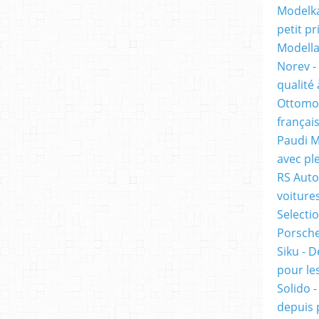
Modelka
petit pr
Modella
Norev -
qualité 
Ottomob
français
Paudi M
avec ple
RS Auto
voiture
Selecti
Porsche 
Siku - D
pour les
Solido 
depuis 