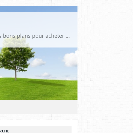
Tu es passionné de voitures miniatures ? Sur mini PDLV, tu trouveras les meilleurs bons plans pour acheter des voitures au 1:43, 1:18 ou 1:24. Tu pourras aussi découvrir des modèles de collection sous tous leurs angles. Pour ne rien louper de l'actualité des voitures miniatures, rejoins-nous !
RCHE