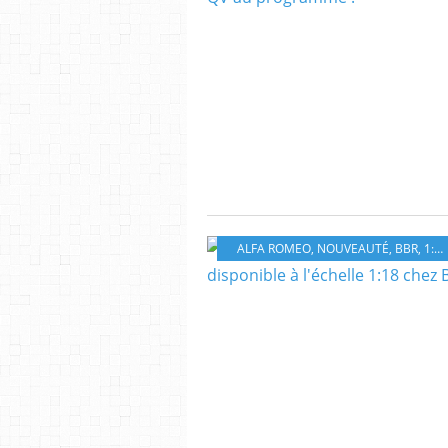
ALFA ROMEO
,
NOUVEAUTÉ
,
BBR
,
1:18