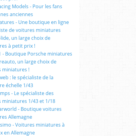
cing Models - Pour les fans
ennes anciennes
atures - Une boutique en ligne
iste de voitures miniatures
olide, un large choix de
es à petit prix !
1 - Boutique Porsche miniatures
reauto, un large choix de
s miniatures !
eb : le spécialiste de la
re échelle 1/43
mps - Le spécialiste des
s miniatures 1/43 et 1/18
rworld - Boutique voitures
res Allemagne
simo - Voitures miniatures à
rix en Allemagne