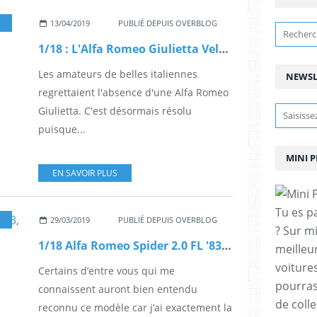
13/04/2019
PUBLIÉ DEPUIS OVERBLOG
1/18 : L'Alfa Romeo Giulietta Veloce 2018 arrive en miniature
Les amateurs de belles italiennes
NEWSL
regrettaient l'absence d'une Alfa Romeo
Giulietta. C'est désormais résolu
puisque...
MINI 
EN SAVOIR PLUS
Tu es p
29/03/2019
PUBLIÉ DEPUIS OVERBLOG
? Sur m
1/18 Alfa Romeo Spider 2.0 FL '83, KK Scale (KKDC180172)
meilleu
voitures
Certains d’entre vous qui me
pourras
connaissent auront bien entendu
de coll
reconnu ce modèle car j’ai exactement la