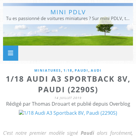
MINI PDLV
Tu es passionné de voitures miniatures ? Sur mini PDLV, tu trouveras les meilleurs bons plans pour acheter des voitures au 1:43, 1:18 ou 1:24. Tu pourras aussi découvrir des modèles de collection sous tous leurs angles. Pour ne rien louper de l'actualité des voitures miniatures, rejoins-nous !
,
,
,
MINIATURES
1:18
PAUDI
AUDI
1/18 AUDI A3 SPORTBACK 8V,
PAUDI (2290S)
14 JUILLET 2019
Rédigé par Thomas Drouart et publié depuis Overblog
C'est notre premier modèle signé
Paudi
alors forcément,