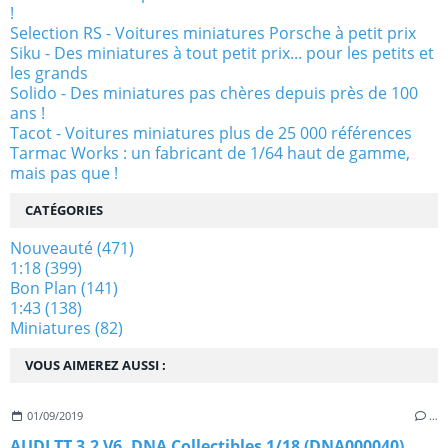
!
Selection RS - Voitures miniatures Porsche à petit prix
Siku - Des miniatures à tout petit prix... pour les petits et
les grands
Solido - Des miniatures pas chères depuis près de 100
ans !
Tacot - Voitures miniatures plus de 25 000 références
Tarmac Works : un fabricant de 1/64 haut de gamme,
mais pas que !
CATÉGORIES
Nouveauté
(471)
1:18
(399)
Bon Plan
(141)
1:43
(138)
Miniatures
(82)
VOUS AIMEREZ AUSSI :
01/09/2019
…
AUDI TT 3.2 V6, DNA Collectibles 1/18 (DNA000040)