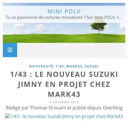
MINI PDLV
Tu es passionné de voitures miniatures ? Sur mini PDLV, tu trouveras les meilleurs bons plans pour acheter des voitures au 1:43, 1:18 ou 1:24. Tu pourras aussi découvrir des modèles de collection sous tous leurs angles. Pour ne rien louper de l'actualité des voitures miniatures, rejoins-nous !
,
,
,
NOUVEAUTÉ
1:43
MARK43
SUZUKI
1/43 : LE NOUVEAU SUZUKI
JIMNY EN PROJET CHEZ
MARK43
4 SEPTEMBRE 2018
Rédigé par Thomas Drouart et publié depuis Overblog