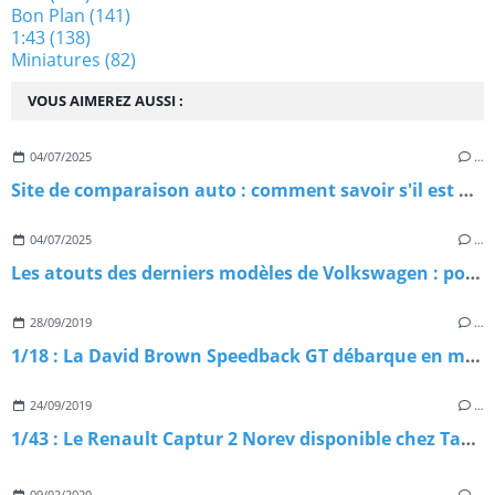
Bon Plan
(141)
1:43
(138)
Miniatures
(82)
VOUS AIMEREZ AUSSI :
04/07/2025
…
Site de comparaison auto : comment savoir s'il est digne de confiance ?
04/07/2025
…
Les atouts des derniers modèles de Volkswagen : pourquoi les choisir ?
28/09/2019
…
1/18 : La David Brown Speedback GT débarque en miniature
24/09/2019
…
1/43 : Le Renault Captur 2 Norev disponible chez Tacot
09/02/2020
…