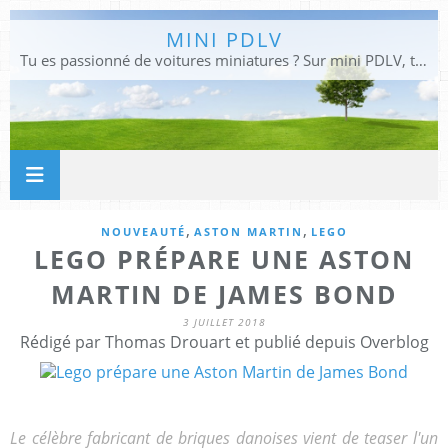
MINI PDLV
Tu es passionné de voitures miniatures ? Sur mini PDLV, tu trouveras les meilleurs bons plans pour acheter des voitures au 1:43, 1:18 ou 1:24. Tu pourras aussi découvrir des modèles de collection sous tous leurs angles. Pour ne rien louper de l'actualité des voitures miniatures, rejoins-nous !
,
,
NOUVEAUTÉ
ASTON MARTIN
LEGO
LEGO PRÉPARE UNE ASTON
MARTIN DE JAMES BOND
3 JUILLET 2018
Rédigé par Thomas Drouart et publié depuis Overblog
Le célèbre fabricant de briques danoises vient de teaser l'un