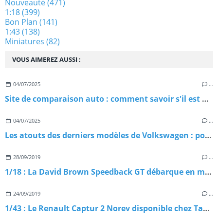
Nouveauté
(471)
1:18
(399)
Bon Plan
(141)
1:43
(138)
Miniatures
(82)
VOUS AIMEREZ AUSSI :
04/07/2025
…
Site de comparaison auto : comment savoir s'il est digne de confiance ?
04/07/2025
…
Les atouts des derniers modèles de Volkswagen : pourquoi les choisir ?
28/09/2019
…
1/18 : La David Brown Speedback GT débarque en miniature
24/09/2019
…
1/43 : Le Renault Captur 2 Norev disponible chez Tacot