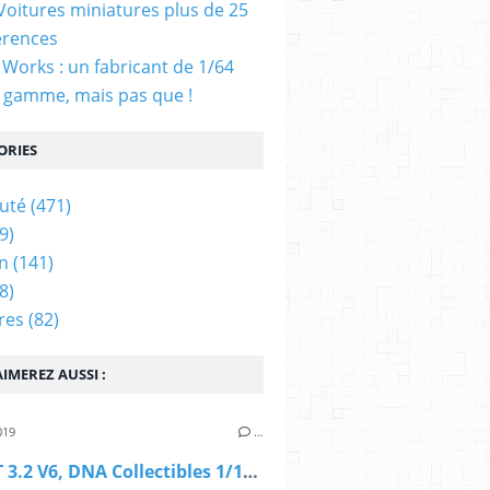
 Voitures miniatures plus de 25
érences
Works : un fabricant de 1/64
 gamme, mais pas que !
ORIES
uté
(471)
9)
n
(141)
8)
res
(82)
IMEREZ AUSSI :
019
…
AUDI TT 3.2 V6, DNA Collectibles 1/18 (DNA000040)