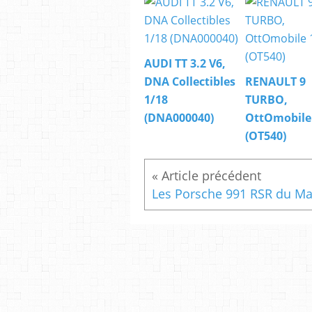
AUDI TT 3.2 V6,
DNA Collectibles
RENAULT 9
1/18
TURBO,
(DNA000040)
OttOmobile
(OT540)