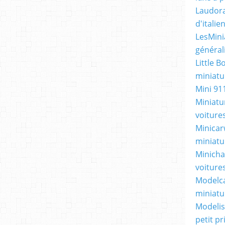
Laudora
d'itali
LesMini
général
Little B
miniatur
Mini 91
Miniatu
voiture
Minicarw
miniatu
Minicha
voiture
Modelca
miniatu
Modelis
petit p