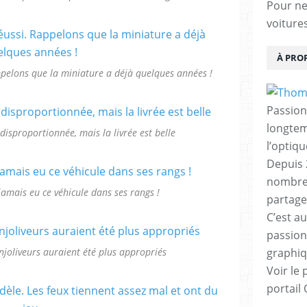
Pour ne 
voiture
À PRO
ppelons que la miniature a déjà quelques années !
Passion
longtemp
disproportionnée, mais la livrée est belle
l’optiq
Depuis 
nombreu
 jamais eu ce véhicule dans ses rangs !
partage
C’est au
passion
enjoliveurs auraient été plus appropriés
graphiq
Voir le 
portail