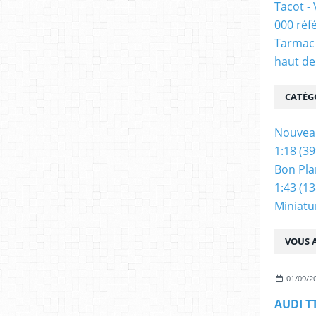
Tacot -
000 réf
Tarmac 
haut de
CATÉG
Nouvea
1:18
(39
Bon Pla
1:43
(13
Miniatu
VOUS A
01/09/2