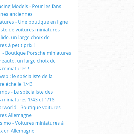
cing Models - Pour les fans
ennes anciennes
atures - Une boutique en ligne
iste de voitures miniatures
olide, un large choix de
es à petit prix !
1 - Boutique Porsche miniatures
reauto, un large choix de
s miniatures !
eb : le spécialiste de la
re échelle 1/43
mps - Le spécialiste des
s miniatures 1/43 et 1/18
rworld - Boutique voitures
res Allemagne
simo - Voitures miniatures à
rix en Allemagne