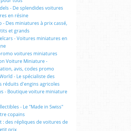
pour tous
els - De splendides voitures
res en résine
 - Des miniatures à prix cassé,
tits et grands
lcars - Voitures miniatures en
gne
romo voitures miniatures
on Voiture Miniature -
ation, avis, codes promo
World - Le spécialiste des
 réduits d'engins agricoles
s - Boutique voiture miniature
lectibles - Le "Made in Swiss"
tre copains
t : des répliques de voitures de
etit prix