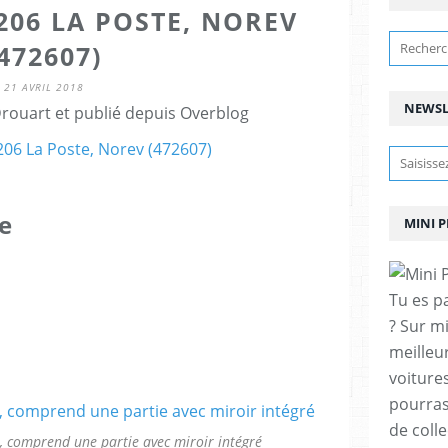
206 LA POSTE, NOREV
(472607)
21 AVRIL 2018
NEWSL
ouart et publié depuis Overblog
e
MINI 
Tu es p
? Sur m
meilleu
voitures
pourras
de coll
, comprend une partie avec miroir intégré