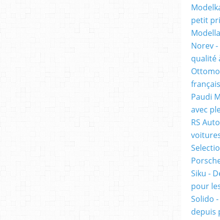
Modelka
petit pr
Modella
Norev -
qualité 
Ottomob
français
Paudi M
avec ple
RS Auto
voiture
Selecti
Porsche 
Siku - D
pour les
Solido 
depuis 