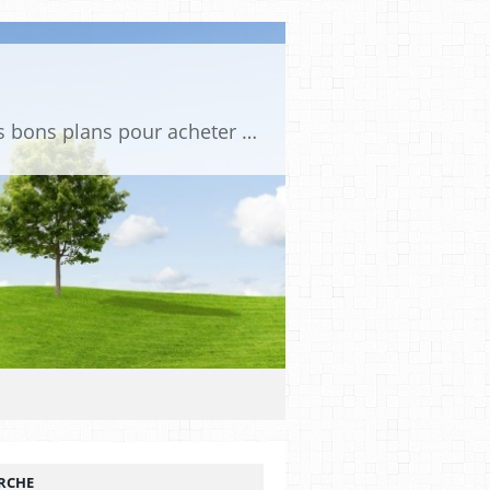
Tu es passionné de voitures miniatures ? Sur mini PDLV, tu trouveras les meilleurs bons plans pour acheter des voitures au 1:43, 1:18 ou 1:24. Tu pourras aussi découvrir des modèles de collection sous tous leurs angles. Pour ne rien louper de l'actualité des voitures miniatures, rejoins-nous !
RCHE