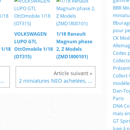
gamme 
BBR Mod
miniatu
Bburago
pour pe
VOLKSWAGEN
1/18 Renault
CK Mode
LUPO GTI,
Magnum phase
Allema
 1/18
OttOmobile 1/18
2, Z Models
Codes p
(OT315)
(ZMD1800101)
Collecti
Présent
Collect-
Les Porsche 991 RSR du Mans 2017 dispo chez Spark à l'échelle 1:43
2 miniatures NEO achetées, la troisième offerte chez Modelcarworld !
modèles
Dan-Toy
Paris
DNA Col
mais en
GT Spiri
luxe à p