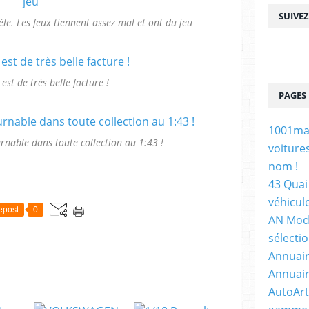
SUIVE
dèle. Les feux tiennent assez mal et ont du jeu
 est de très belle facture !
PAGES
1001maq
nable dans toute collection au 1:43 !
voiture
nom !
43 Quai 
véhicul
epost
0
AN Mode
sélecti
Annuair
Annuair
AutoArt