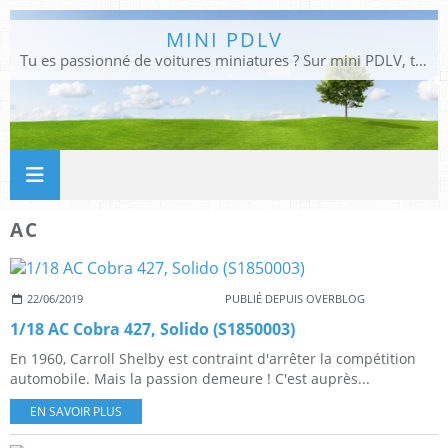
MINI PDLV
Tu es passionné de voitures miniatures ? Sur mini PDLV, tu trouveras les meilleurs bons plans pour acheter des voitures au 1:43, 1:18 ou 1:24. Tu pourras aussi découvrir des modèles de collection sous tous leurs angles. Pour ne rien louper de l'actualité des voitures miniatures, rejoins-nous !
AC
22/06/2019
PUBLIÉ DEPUIS OVERBLOG
1/18 AC Cobra 427, Solido (S1850003)
En 1960, Carroll Shelby est contraint d'arrêter la compétition
automobile. Mais la passion demeure ! C'est auprès...
EN SAVOIR PLUS