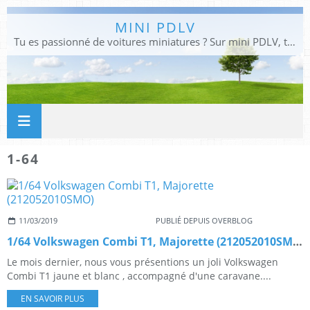
MINI PDLV
Tu es passionné de voitures miniatures ? Sur mini PDLV, tu trouveras les meilleurs bons plans pour acheter des voitures au 1:43, 1:18 ou 1:24. Tu pourras aussi découvrir des modèles de collection sous tous leurs angles. Pour ne rien louper de l'actualité des voitures miniatures, rejoins-nous !
1-64
11/03/2019
PUBLIÉ DEPUIS OVERBLOG
1/64 Volkswagen Combi T1, Majorette (212052010SMO)
Le mois dernier, nous vous présentions un joli Volkswagen
Combi T1 jaune et blanc , accompagné d'une caravane....
EN SAVOIR PLUS