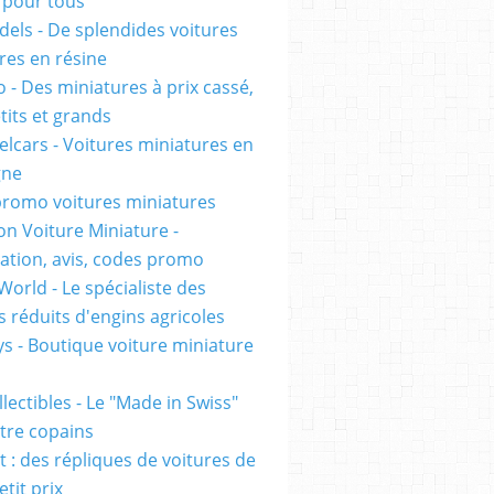
pour tous
els - De splendides voitures
res en résine
 - Des miniatures à prix cassé,
tits et grands
lcars - Voitures miniatures en
gne
romo voitures miniatures
on Voiture Miniature -
ation, avis, codes promo
World - Le spécialiste des
 réduits d'engins agricoles
s - Boutique voiture miniature
lectibles - Le "Made in Swiss"
tre copains
t : des répliques de voitures de
etit prix