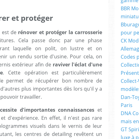
gamme 
BBR Mod
rer et protéger
miniatu
Bburago
g est de
rénover et protéger la carrosserie
pour pe
 voitures. Cela passe donc par une phase
CK Mode
rant laquelle on polit, on lustre et on
Allema
nir un rendu sortie d'usine. Pour cela, on
Codes p
rnis extérieur afin de
raviver l'éclat d'une
Collecti
e
. Cette opération est particulièrement
Présent
lle permet de récupérer bon nombre de
Collect-
'autres plus importantes dès lors qu'il y a
modèles
ouvoir travailler.
Dan-Toy
Paris
cessite d'importantes connaissances
et
DNA Col
t d'expérience. En effet, il n'est pas rare
mais en
logrammes visuels dans le vernis de leur
GT Spiri
utant, les centres de detailing revêtent un
luxe à p