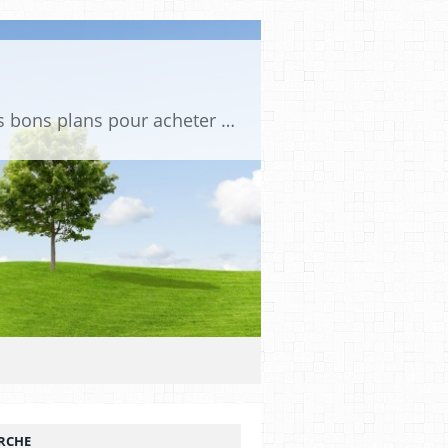
Tu es passionné de voitures miniatures ? Sur mini PDLV, tu trouveras les meilleurs bons plans pour acheter des voitures au 1:43, 1:18 ou 1:24. Tu pourras aussi découvrir des modèles de collection sous tous leurs angles. Pour ne rien louper de l'actualité des voitures miniatures, rejoins-nous !
RCHE