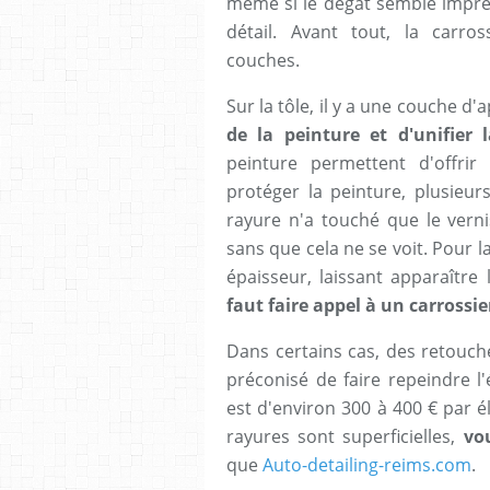
même si le dégât semble impres
détail. Avant tout, la carro
couches.
Sur la tôle, il y a une couche d'
de la peinture et d'unifier 
peinture permettent d'offri
protéger la peinture, plusieur
rayure n'a touché que le vern
sans que cela ne se voit. Pour l
épaisseur, laissant apparaître
faut faire appel à un carrossie
Dans certains cas, des retouch
préconisé de faire repeindre l
est d'environ 300 à 400 € par é
rayures sont superficielles,
vo
que
Auto-detailing-reims.com
.