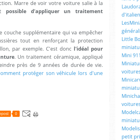
ction. Marre de voir votre voiture salie à la
Laudora
st
possible d'appliquer un traitement
d'itali
LesMini
général
une couche supplémentaire qui va empêcher
Little B
ssières tout en renforçant la protection
miniatur
illon, par exemple. C'est donc
l'idéal pour
Mini 91
inture
. Un traitement céramique, appliqué
Miniatu
teindre près de 9 années de durée de vie.
voiture
comment protéger son véhicule lors d'une
Minicarw
miniatu
Minicha
voiture
Modelca
epost
0
miniatu
Modelis
petit p