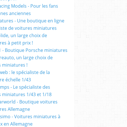
cing Models - Pour les fans
ennes anciennes
atures - Une boutique en ligne
iste de voitures miniatures
olide, un large choix de
es à petit prix !
1 - Boutique Porsche miniatures
reauto, un large choix de
s miniatures !
eb : le spécialiste de la
re échelle 1/43
mps - Le spécialiste des
s miniatures 1/43 et 1/18
rworld - Boutique voitures
res Allemagne
simo - Voitures miniatures à
rix en Allemagne