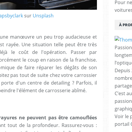
Pour ne 
voiture
apsbyclark
sur
Unsplash
À PRO
, une manœuvre un peu trop audacieuse et
st rayée. Une situation telle peut être très
Passion
déjà le coût de l'opération. Passer par
longtemp
forcément le coup en raison de la franchise.
l’optiq
omique de faire réparer les dégâts de son
Depuis 
itez pas tout de suite chez votre carrossier
nombreu
 porte d'un centre de detailing ? Parfois, il
partage
epeindre l'élément de carrosserie abîmé.
C’est au
passion
graphiq
Voir le 
 rayures ne peuvent pas être camouflées
portail
nt tout de la profondeur. Rassurez-vous :