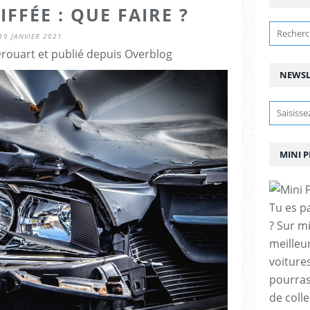
FFÉE : QUE FAIRE ?
19 JANVIER 2021
ouart et publié depuis Overblog
NEWSL
MINI 
Tu es p
? Sur m
meilleu
voitures
pourras
de coll