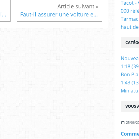
Tacot -
000 réf
Comment protéger son véhicule lors d'une concentration ?
Faut-il assurer une voiture en cours de restauration ?
Tarmac 
haut de
CATÉG
Nouvea
1:18
(39
Bon Pla
1:43
(13
Miniatu
VOUS A
25/06/2