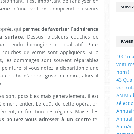
sionnant, il est important de l'analyser en
SUIVE
sserie d'une voiture comprend plusieurs
apprêt, qui
permet de favoriser l'adhérence
la surface
. Dessus, plusieurs couches de
PAGES
r un rendu homogène et qualitatif. Pour
s couches de vernis sont appliquées. Si la
1001maq
is, les dommages sont souvent réparables
voiture
a peinture, si vous notez la disparition d'une
nom !
 la couche d'apprêt grise ou noire, alors
il
43 Quai 
r
.
véhicul
AN Mode
es sont possibles mais généralement, il est
sélecti
'élément entier. Le coût de cette opération
Annuair
lément, en fonction des régions. Mais si les
Annuair
us pouvez vous adresser à un centre
tel
AutoArt