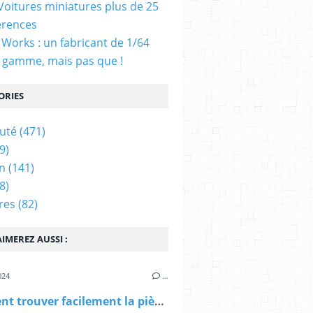
 Voitures miniatures plus de 25
érences
Works : un fabricant de 1/64
 gamme, mais pas que !
ORIES
uté
(471)
9)
n
(141)
8)
res
(82)
IMEREZ AUSSI :
024
…
Comment trouver facilement la pièce détachée pour votre Porsche sur internet ?