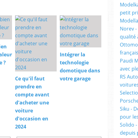
Modelka
petit pr
Modella
Norev -
qualité 
Ottomob
ien
français
aleur
Intégrer la
Paudi M
e ?
technologie
avec ple
domotique dans
RS Auto
Ce qu'il faut
votre garage
voiture
prendre en
Selecti
compte avant
Porsche 
d'acheter une
Siku - D
voiture
pour les
d'occasion en
Solido 
2024
depuis 