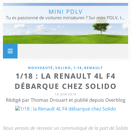
MINI PDLV
Tu es passionné de voitures miniatures ? Sur mini PDLV, tu trouveras les meilleurs bons plans pour acheter des voitures au 1:43, 1:18 ou 1:24. Tu pourras aussi découvrir des modèles de collection sous tous leurs angles. Pour ne rien louper de l'actualité des voitures miniatures, rejoins-nous !
,
,
,
NOUVEAUTÉ
SOLIDO
1:18
RENAULT
1/18 : LA RENAULT 4L F4
DÉBARQUE CHEZ SOLIDO
18 JUIN 2019
Rédigé par Thomas Drouart et publié depuis Overblog
Nous venons de recevoir un communiqué de la part de Solido