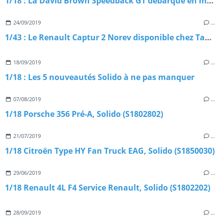
1/18 : La David Brown Speedback GT débarque en miniature
24/09/2019
…
1/43 : Le Renault Captur 2 Norev disponible chez Tacot
18/09/2019
…
1/18 : Les 5 nouveautés Solido à ne pas manquer
07/08/2019
…
1/18 Porsche 356 Pré-A, Solido (S1802802)
21/07/2019
…
1/18 Citroën Type HY Fan Truck EAG, Solido (S1850030)
29/06/2019
…
1/18 Renault 4L F4 Service Renault, Solido (S1802202)
28/09/2019
…