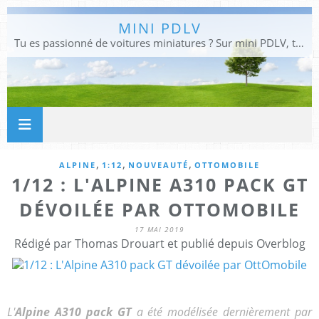
MINI PDLV
Tu es passionné de voitures miniatures ? Sur mini PDLV, tu trouveras les meilleurs bons plans pour acheter des voitures au 1:43, 1:18 ou 1:24. Tu pourras aussi découvrir des modèles de collection sous tous leurs angles. Pour ne rien louper de l'actualité des voitures miniatures, rejoins-nous !
,
,
,
ALPINE
1:12
NOUVEAUTÉ
OTTOMOBILE
1/12 : L'ALPINE A310 PACK GT
DÉVOILÉE PAR OTTOMOBILE
17 MAI 2019
Rédigé par Thomas Drouart et publié depuis Overblog
L'
Alpine A310 pack GT
a été modélisée dernièrement par