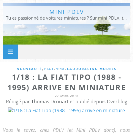
MINI PDLV
Tu es passionné de voitures miniatures ? Sur mini PDLV, tu trouveras les meilleurs bons plans pour acheter des voitures au 1:43, 1:18 ou 1:24. Tu pourras aussi découvrir des modèles de collection sous tous leurs angles. Pour ne rien louper de l'actualité des voitures miniatures, rejoins-nous !
,
,
,
NOUVEAUTÉ
FIAT
1:18
LAUDORACING MODELS
1/18 : LA FIAT TIPO (1988 -
1995) ARRIVE EN MINIATURE
27 MARS 2019
Rédigé par Thomas Drouart et publié depuis Overblog
Vous le savez, chez PDLV (et Mini PDLV donc), nous