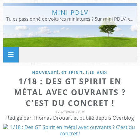
MINI PDLV
Tu es passionné de voitures miniatures ? Sur mini PDLV, tu trouveras les meilleurs bons plans pour acheter des voitures au 1:43, 1:18 ou 1:24. Tu pourras aussi découvrir des modèles de collection sous tous leurs angles. Pour ne rien louper de l'actualité des voitures miniatures, rejoins-nous !
,
,
,
NOUVEAUTÉ
GT SPIRIT
1:18
AUDI
1/18 : DES GT SPIRIT EN
MÉTAL AVEC OUVRANTS ?
C'EST DU CONCRET !
31 JANVIER 2019
Rédigé par Thomas Drouart et publié depuis Overblog