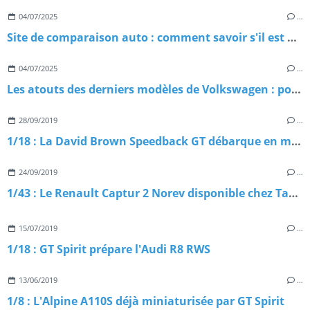
04/07/2025
…
Site de comparaison auto : comment savoir s'il est digne de confiance ?
04/07/2025
…
Les atouts des derniers modèles de Volkswagen : pourquoi les choisir ?
28/09/2019
…
1/18 : La David Brown Speedback GT débarque en miniature
24/09/2019
…
1/43 : Le Renault Captur 2 Norev disponible chez Tacot
15/07/2019
…
1/18 : GT Spirit prépare l'Audi R8 RWS
13/06/2019
…
1/8 : L'Alpine A110S déjà miniaturisée par GT Spirit