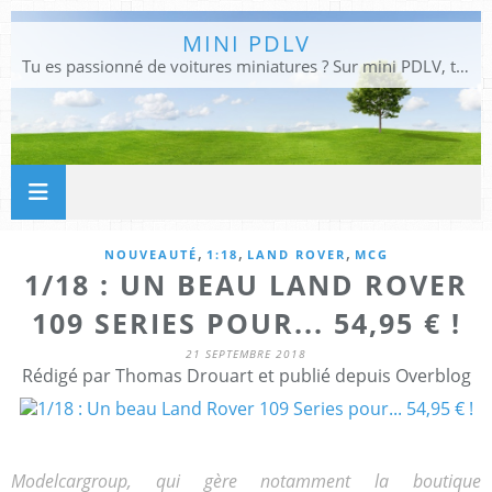
MINI PDLV
Tu es passionné de voitures miniatures ? Sur mini PDLV, tu trouveras les meilleurs bons plans pour acheter des voitures au 1:43, 1:18 ou 1:24. Tu pourras aussi découvrir des modèles de collection sous tous leurs angles. Pour ne rien louper de l'actualité des voitures miniatures, rejoins-nous !
,
,
,
NOUVEAUTÉ
1:18
LAND ROVER
MCG
1/18 : UN BEAU LAND ROVER
109 SERIES POUR... 54,95 € !
21 SEPTEMBRE 2018
Rédigé par Thomas Drouart et publié depuis Overblog
Modelcargroup, qui gère notamment la boutique