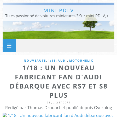
MINI PDLV
Tu es passionné de voitures miniatures ? Sur mini PDLV, tu trouveras les meilleurs bons plans pour acheter des voitures au 1:43, 1:18 ou 1:24. Tu pourras aussi découvrir des modèles de collection sous tous leurs angles. Pour ne rien louper de l'actualité des voitures miniatures, rejoins-nous !
,
,
,
NOUVEAUTÉ
1:18
AUDI
MOTORHELIX
1/18 : UN NOUVEAU
FABRICANT FAN D'AUDI
DÉBARQUE AVEC RS7 ET S8
PLUS
28 JUILLET 2018
Rédigé par Thomas Drouart et publié depuis Overblog