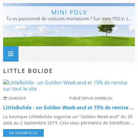
MINI PDLV
Tu es passionné de voitures miniatures ? Sur mini PDLV, tu trouveras les meilleurs bons plans pour acheter des voitures au 1:43, 1:18 ou 1:24. Tu pourras aussi découvrir des modèles de collection sous tous leurs angles. Pour ne rien louper de l'actualité des voitures miniatures, rejoins-nous !
LITTLE BOLIDE
29/08/2019
PUBLIÉ DEPUIS OVERBLOG
LittleBolide : un Golden Week-end et 15% de remise sur tout le site
La boutique LittleBolide organise un "Golden Week-end" du 29
août au 2 septembre 2019. Cela vous permettra de bénéficier...
EN SAVOIR PLUS