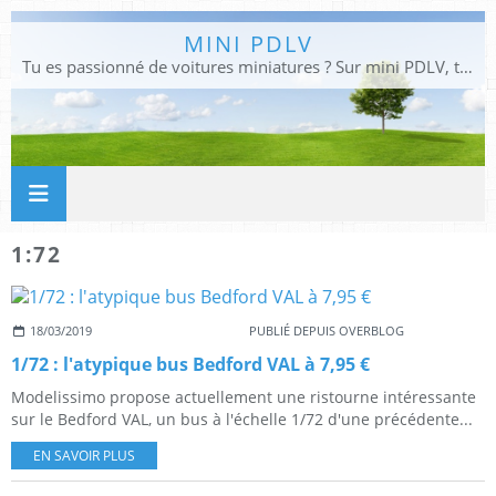
MINI PDLV
Tu es passionné de voitures miniatures ? Sur mini PDLV, tu trouveras les meilleurs bons plans pour acheter des voitures au 1:43, 1:18 ou 1:24. Tu pourras aussi découvrir des modèles de collection sous tous leurs angles. Pour ne rien louper de l'actualité des voitures miniatures, rejoins-nous !
1:72
18/03/2019
PUBLIÉ DEPUIS OVERBLOG
1/72 : l'atypique bus Bedford VAL à 7,95 €
Modelissimo propose actuellement une ristourne intéressante
sur le Bedford VAL, un bus à l'échelle 1/72 d'une précédente...
EN SAVOIR PLUS