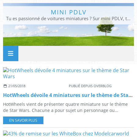
MINI PDLV
Tu es passionné de voitures miniatures ? Sur mini PDLV, tu trouveras les meilleurs bons plans pour acheter des voitures au 1:43, 1:18 ou 1:24. Tu pourras aussi découvrir des modèles de collection sous tous leurs angles. Pour ne rien louper de l'actualité des voitures miniatures, rejoins-nous !
21/05/2018
PUBLIÉ DEPUIS OVERBLOG
HotWheels dévoile 4 miniatures sur le thème de Star Wars
HotWheels vient de présenter quatre miniature sur le thème
de Star Wars. Chacune a pour sujet un personnage ou...
EN SAVOIR PLUS