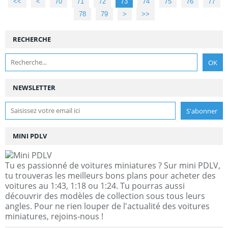
<<
<
10
20
30
40
50
60
70
71
72
73
74
75
76
77
78
79
>
>>
RECHERCHE
NEWSLETTER
MINI PDLV
Tu es passionné de voitures miniatures ? Sur mini PDLV,
tu trouveras les meilleurs bons plans pour acheter des
voitures au 1:43, 1:18 ou 1:24. Tu pourras aussi
découvrir des modèles de collection sous tous leurs
angles. Pour ne rien louper de l'actualité des voitures
miniatures, rejoins-nous !