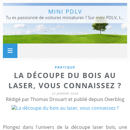
MINI PDLV
Tu es passionné de voitures miniatures ? Sur mini PDLV, tu trouveras les meilleurs bons plans pour acheter des voitures au 1:43, 1:18 ou 1:24. Tu pourras aussi découvrir des modèles de collection sous tous leurs angles. Pour ne rien louper de l'actualité des voitures miniatures, rejoins-nous !
PRATIQUE
LA DÉCOUPE DU BOIS AU
LASER, VOUS CONNAISSEZ ?
23 JANVIER 2024
Rédigé par Thomas Drouart et publié depuis Overblog
Plongez dans l'univers de la découpe laser bois, une