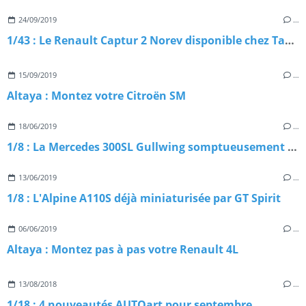
24/09/2019
…
1/43 : Le Renault Captur 2 Norev disponible chez Tacot
15/09/2019
…
Altaya : Montez votre Citroën SM
18/06/2019
…
1/8 : La Mercedes 300SL Gullwing somptueusement reproduite par Amalgam
13/06/2019
…
1/8 : L'Alpine A110S déjà miniaturisée par GT Spirit
06/06/2019
…
Altaya : Montez pas à pas votre Renault 4L
13/08/2018
…
1/18 : 4 nouveautés AUTOart pour septembre