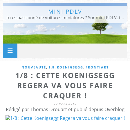
MINI PDLV
Tu es passionné de voitures miniatures ? Sur mini PDLV, tu trouveras les meilleurs bons plans pour acheter des voitures au 1:43, 1:18 ou 1:24. Tu pourras aussi découvrir des modèles de collection sous tous leurs angles. Pour ne rien louper de l'actualité des voitures miniatures, rejoins-nous !
,
,
,
NOUVEAUTÉ
1:8
KOENIGSEGG
FRONTIART
1/8 : CETTE KOENIGSEGG
REGERA VA VOUS FAIRE
CRAQUER !
20 MARS 2019
Rédigé par Thomas Drouart et publié depuis Overblog