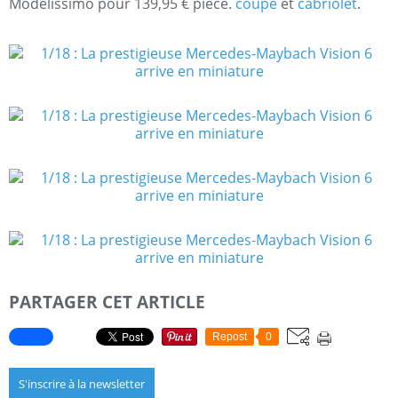
Modelissimo pour 139,95 € pièce.
coupé
et
cabriolet
.
PARTAGER CET ARTICLE
Repost
0
S'inscrire à la newsletter