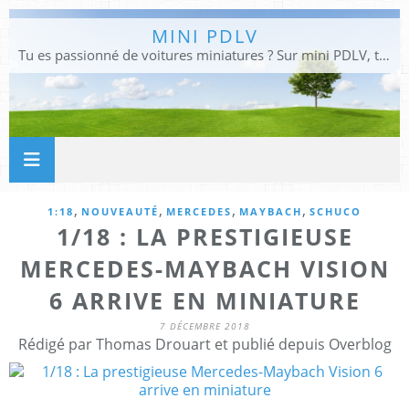
MINI PDLV
Tu es passionné de voitures miniatures ? Sur mini PDLV, tu trouveras les meilleurs bons plans pour acheter des voitures au 1:43, 1:18 ou 1:24. Tu pourras aussi découvrir des modèles de collection sous tous leurs angles. Pour ne rien louper de l'actualité des voitures miniatures, rejoins-nous !
,
,
,
,
1:18
NOUVEAUTÉ
MERCEDES
MAYBACH
SCHUCO
1/18 : LA PRESTIGIEUSE
MERCEDES-MAYBACH VISION
6 ARRIVE EN MINIATURE
7 DÉCEMBRE 2018
Rédigé par Thomas Drouart et publié depuis Overblog