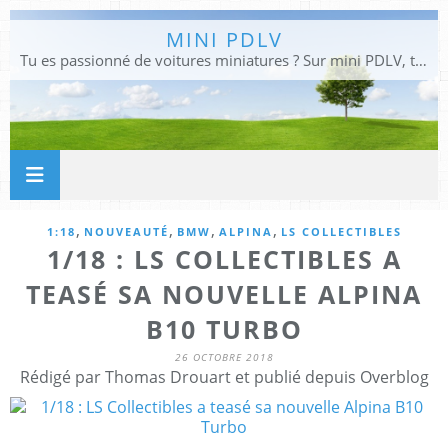
MINI PDLV
Tu es passionné de voitures miniatures ? Sur mini PDLV, tu trouveras les meilleurs bons plans pour acheter des voitures au 1:43, 1:18 ou 1:24. Tu pourras aussi découvrir des modèles de collection sous tous leurs angles. Pour ne rien louper de l'actualité des voitures miniatures, rejoins-nous !
,
,
,
,
1:18
NOUVEAUTÉ
BMW
ALPINA
LS COLLECTIBLES
1/18 : LS COLLECTIBLES A
TEASÉ SA NOUVELLE ALPINA
B10 TURBO
26 OCTOBRE 2018
Rédigé par Thomas Drouart et publié depuis Overblog