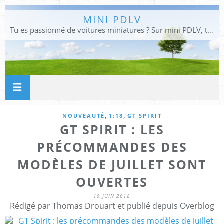
MINI PDLV
Tu es passionné de voitures miniatures ? Sur mini PDLV, tu trouveras les meilleurs bons plans pour acheter des voitures au 1:43, 1:18 ou 1:24. Tu pourras aussi découvrir des modèles de collection sous tous leurs angles. Pour ne rien louper de l'actualité des voitures miniatures, rejoins-nous !
,
,
NOUVEAUTÉ
1:18
GT SPIRIT
GT SPIRIT : LES
PRÉCOMMANDES DES
MODÈLES DE JUILLET SONT
OUVERTES
19 JUIN 2018
Rédigé par Thomas Drouart et publié depuis Overblog