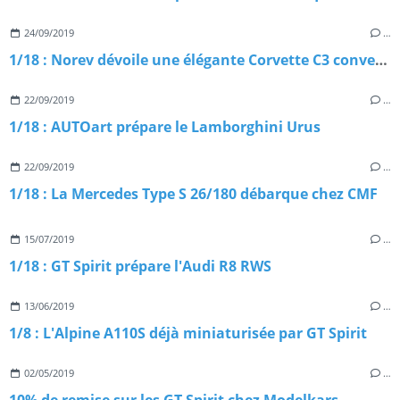
24/09/2019
…
1/18 : Norev dévoile une élégante Corvette C3 convertible
22/09/2019
…
1/18 : AUTOart prépare le Lamborghini Urus
22/09/2019
…
1/18 : La Mercedes Type S 26/180 débarque chez CMF
15/07/2019
…
1/18 : GT Spirit prépare l'Audi R8 RWS
13/06/2019
…
1/8 : L'Alpine A110S déjà miniaturisée par GT Spirit
02/05/2019
…
10% de remise sur les GT Spirit chez Modelkars