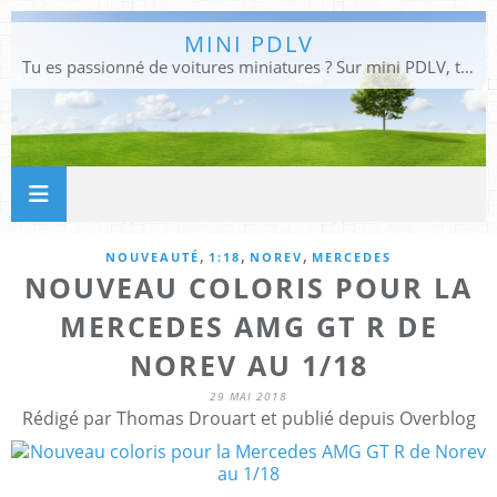
MINI PDLV
Tu es passionné de voitures miniatures ? Sur mini PDLV, tu trouveras les meilleurs bons plans pour acheter des voitures au 1:43, 1:18 ou 1:24. Tu pourras aussi découvrir des modèles de collection sous tous leurs angles. Pour ne rien louper de l'actualité des voitures miniatures, rejoins-nous !
,
,
,
NOUVEAUTÉ
1:18
NOREV
MERCEDES
NOUVEAU COLORIS POUR LA
MERCEDES AMG GT R DE
NOREV AU 1/18
29 MAI 2018
Rédigé par Thomas Drouart et publié depuis Overblog