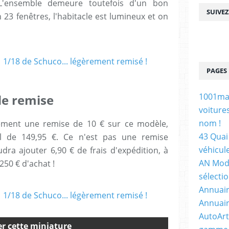
 L'ensemble demeure toutefois d'un bon
SUIVE
 23 fenêtres, l'habitacle est lumineux et on
PAGES
1001maq
 de remise
voiture
nom !
ement une remise de 10 € sur ce modèle,
43 Quai 
al de 149,95 €. Ce n'est pas une remise
véhicul
udra ajouter 6,90 € de frais d'expédition, à
AN Mode
250 € d'achat !
sélecti
Annuair
Annuair
AutoArt
r cette miniature