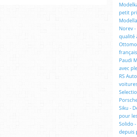
Modelka
petit pr
Modella
Norev -
qualité 
Ottomob
français
Paudi M
avec ple
RS Auto
voiture
Selecti
Porsche 
Siku - D
pour les
Solido 
depuis 