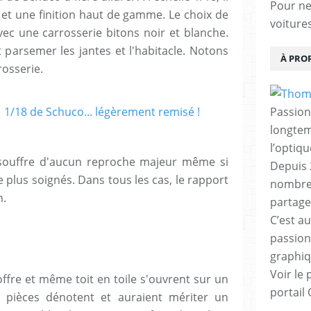
Pour ne 
 et une finition haut de gamme. Le choix de
voiture
vec une carrosserie bitons noir et blanche.
parsemer les jantes et l'habitacle. Notons
À PRO
rosserie.
Passion
longtemp
l’optiq
 souffre d'aucun reproche majeur même si
Depuis 
 plus soignés. Dans tous les cas, le rapport
nombreu
n.
partage
C’est au
passion
graphiq
Voir le 
offre et même toit en toile s'ouvrent sur un
portail
s pièces dénotent et auraient mériter un