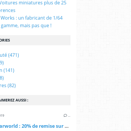
 Voitures miniatures plus de 25
érences
Works : un fabricant de 1/64
 gamme, mais pas que !
ORIES
uté
(471)
9)
n
(141)
8)
res
(82)
IMEREZ AUSSI :
019
…
Modelcarworld : 20% de remise sur 4 000 miniatures