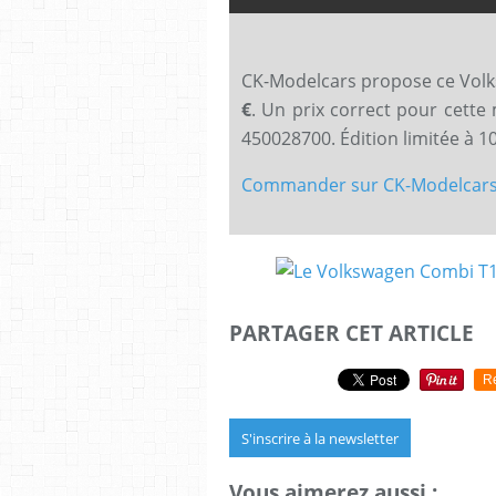
CK-Modelcars propose ce Vol
€
. Un prix correct pour cette
450028700. Édition limitée à 1
Commander sur CK-Modelcar
PARTAGER CET ARTICLE
R
S'inscrire à la newsletter
Vous aimerez aussi :