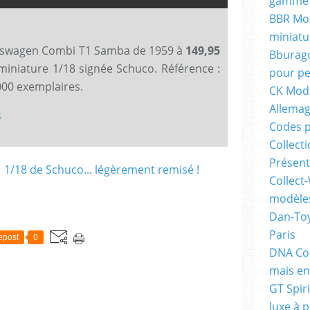
gamme 
BBR Mod
miniatu
kswagen Combi T1 Samba de 1959 à
149,95
Bburago
 miniature 1/18 signée Schuco. Référence :
pour pe
000 exemplaires.
CK Mode
Allema
s
Codes p
Collecti
Présent
Collect-
modèles
Dan-Toy
Paris
epost
0
DNA Col
mais en
GT Spiri
luxe à p