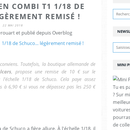
N COMBI T1 1/18 DE
ÉGÈREMENT REMISÉ !
22 MAI 2018
NEWSL
ouart et publié depuis Overblog
en conviens. Toutefois, la boutique allemande de
MINI 
lcars
, propose une remise de 10 € sur le
'échelle 1/18 de Schuco. Cela paye assez
lis à 6,90 € si vous ne dépassez pas les 250 €
Tu es p
? Sur m
meilleu
voitures
pourras
de coll
 Schuco a fière allure. À l'échelle 1/18, il