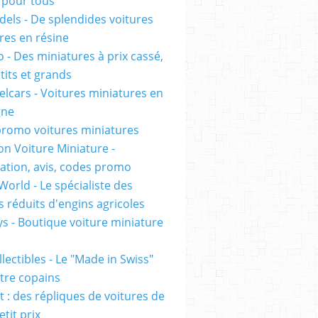
pour tous
els - De splendides voitures
res en résine
 - Des miniatures à prix cassé,
tits et grands
lcars - Voitures miniatures en
gne
romo voitures miniatures
on Voiture Miniature -
ation, avis, codes promo
World - Le spécialiste des
 réduits d'engins agricoles
s - Boutique voiture miniature
lectibles - Le "Made in Swiss"
tre copains
t : des répliques de voitures de
etit prix