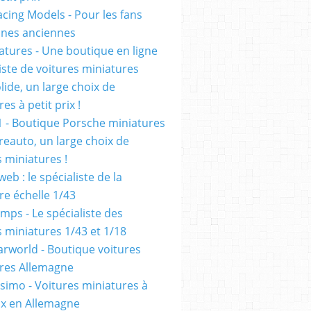
cing Models - Pour les fans
ennes anciennes
atures - Une boutique en ligne
iste de voitures miniatures
olide, un large choix de
es à petit prix !
1 - Boutique Porsche miniatures
reauto, un large choix de
s miniatures !
eb : le spécialiste de la
re échelle 1/43
mps - Le spécialiste des
s miniatures 1/43 et 1/18
rworld - Boutique voitures
res Allemagne
simo - Voitures miniatures à
rix en Allemagne