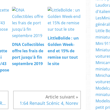
Laudora
d'itali
LesMini
général
Little B
miniatur
LittleBolide : un
Mini 91
DNA Collectibles
Golden Week-
Miniatu
ette
offre les frais de
end et 15% de
voiture
i
port jusqu'à fin
remise sur tout
Minicarw
/43
septembre 2019
le site
miniatu
spose
Minicha
voiture
Modelca
miniatu
Modelis
Ottomobile : la Ford Focus RS 2017 sur le banc des nouveautés !
1:64 Renault Scénic 4, Norev
petit p