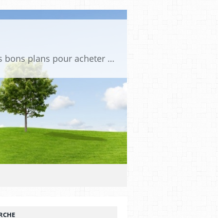
Tu es passionné de voitures miniatures ? Sur mini PDLV, tu trouveras les meilleurs bons plans pour acheter des voitures au 1:43, 1:18 ou 1:24. Tu pourras aussi découvrir des modèles de collection sous tous leurs angles. Pour ne rien louper de l'actualité des voitures miniatures, rejoins-nous !
RCHE