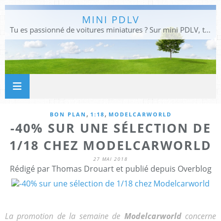
MINI PDLV
Tu es passionné de voitures miniatures ? Sur mini PDLV, tu trouveras les meilleurs bons plans pour acheter des voitures au 1:43, 1:18 ou 1:24. Tu pourras aussi découvrir des modèles de collection sous tous leurs angles. Pour ne rien louper de l'actualité des voitures miniatures, rejoins-nous !
,
,
BON PLAN
1:18
MODELCARWORLD
-40% SUR UNE SÉLECTION DE
1/18 CHEZ MODELCARWORLD
27 MAI 2018
Rédigé par Thomas Drouart et publié depuis Overblog
La promotion de la semaine de
Modelcarworld
concerne