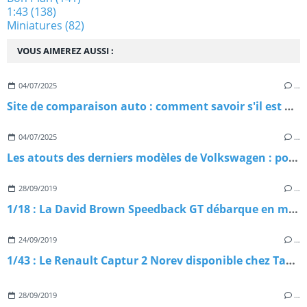
1:43
(138)
Miniatures
(82)
VOUS AIMEREZ AUSSI :
04/07/2025
…
Site de comparaison auto : comment savoir s'il est digne de confiance ?
04/07/2025
…
Les atouts des derniers modèles de Volkswagen : pourquoi les choisir ?
28/09/2019
…
1/18 : La David Brown Speedback GT débarque en miniature
24/09/2019
…
1/43 : Le Renault Captur 2 Norev disponible chez Tacot
28/09/2019
…