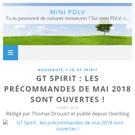
MINI PDLV
Tu es passionné de voitures miniatures ? Sur mini PDLV, tu trouveras les meilleurs bons plans pour acheter des voitures au 1:43, 1:18 ou 1:24. Tu pourras aussi découvrir des modèles de collection sous tous leurs angles. Pour ne rien louper de l'actualité des voitures miniatures, rejoins-nous !
,
,
NOUVEAUTÉ
1:18
GT SPIRIT
GT SPIRIT : LES
PRÉCOMMANDES DE MAI 2018
SONT OUVERTES !
3 AVRIL 2018
Rédigé par Thomas Drouart et publié depuis Overblog