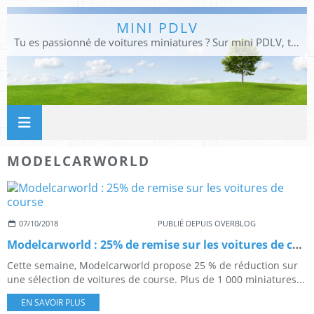
MINI PDLV
Tu es passionné de voitures miniatures ? Sur mini PDLV, tu trouveras les meilleurs bons plans pour acheter des voitures au 1:43, 1:18 ou 1:24. Tu pourras aussi découvrir des modèles de collection sous tous leurs angles. Pour ne rien louper de l'actualité des voitures miniatures, rejoins-nous !
MODELCARWORLD
07/10/2018
PUBLIÉ DEPUIS OVERBLOG
Modelcarworld : 25% de remise sur les voitures de course
Cette semaine, Modelcarworld propose 25 % de réduction sur
une sélection de voitures de course. Plus de 1 000 miniatures...
EN SAVOIR PLUS