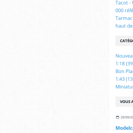
Tacot -
000 réf
Tarmac 
haut de
CATÉG
Nouvea
1:18
(39
Bon Pla
1:43
(13
Miniatu
VOUS A
29/09/2