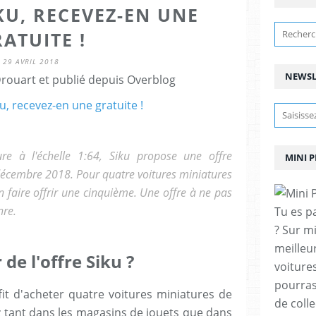
KU, RECEVEZ-EN UNE
ATUITE !
29 AVRIL 2018
NEWSL
ouart et publié depuis Overblog
ure à l'échelle 1:64, Siku propose une offre
MINI 
 décembre 2018. Pour quatre voitures miniatures
 faire offrir une cinquième. Une offre à ne pas
nre.
Tu es p
? Sur m
meilleu
e l'offre Siku ?
voitures
pourras
ffit d'acheter quatre voitures miniatures de
de coll
 tant dans les magasins de jouets que dans