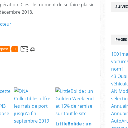
opération. C'est le moment de se faire plaisir
SUIVE
1 décembre 2018.
ecteur
PAGES
epost
0
1001maq
voiture
nom !
43 Quai 
véhicul
AN Mode
sélecti
Annuair
Annuair
AutoArt
LittleBolide : un