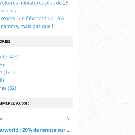
 Voitures miniatures plus de 25
érences
Works : un fabricant de 1/64
 gamme, mais pas que !
ORIES
uté
(471)
9)
n
(141)
8)
res
(82)
IMEREZ AUSSI :
019
…
Modelcarworld : 20% de remise sur 4 000 miniatures