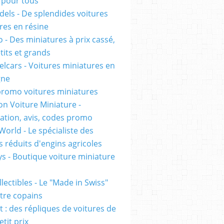
pour tous
els - De splendides voitures
res en résine
 - Des miniatures à prix cassé,
tits et grands
lcars - Voitures miniatures en
gne
romo voitures miniatures
on Voiture Miniature -
ation, avis, codes promo
World - Le spécialiste des
 réduits d'engins agricoles
s - Boutique voiture miniature
lectibles - Le "Made in Swiss"
tre copains
t : des répliques de voitures de
etit prix