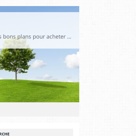
Tu es passionné de voitures miniatures ? Sur mini PDLV, tu trouveras les meilleurs bons plans pour acheter des voitures au 1:43, 1:18 ou 1:24. Tu pourras aussi découvrir des modèles de collection sous tous leurs angles. Pour ne rien louper de l'actualité des voitures miniatures, rejoins-nous !
RCHE