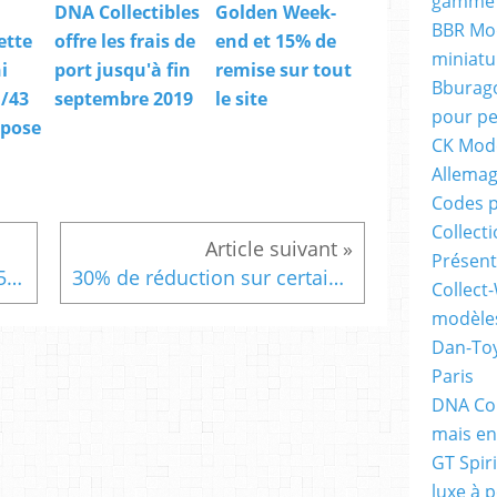
gamme 
DNA Collectibles
Golden Week-
BBR Mod
ette
offre les frais de
end et 15% de
miniatu
i
port jusqu'à fin
remise sur tout
Bburago
/43
septembre 2019
le site
pour pe
spose
CK Mode
Allema
Codes p
Collecti
Présent
1:43 Pilote R470 Citroën C25, IXO (G110M001)
30% de réduction sur certains modèles chez Modelcarworld
Collect-
modèles
Dan-Toy
Paris
DNA Col
mais en
GT Spiri
luxe à p