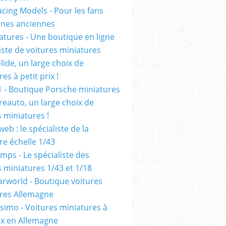
cing Models - Pour les fans
ennes anciennes
atures - Une boutique en ligne
iste de voitures miniatures
olide, un large choix de
es à petit prix !
1 - Boutique Porsche miniatures
reauto, un large choix de
s miniatures !
eb : le spécialiste de la
re échelle 1/43
mps - Le spécialiste des
s miniatures 1/43 et 1/18
rworld - Boutique voitures
res Allemagne
simo - Voitures miniatures à
rix en Allemagne