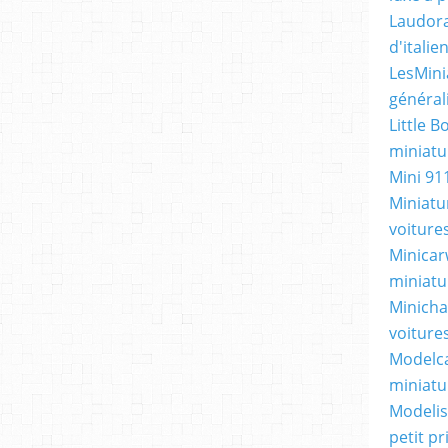
Laudora
d'itali
LesMini
général
Little B
miniatur
Mini 91
Miniatu
voiture
Minicarw
miniatu
Minicha
voiture
Modelca
miniatu
Modelis
petit p