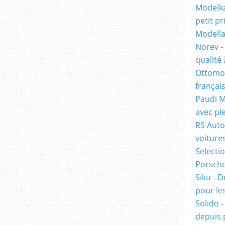
Modelka
petit pr
Modella
Norev -
qualité 
Ottomob
français
Paudi M
avec ple
RS Auto
voiture
Selecti
Porsche 
Siku - D
pour les
Solido 
depuis 