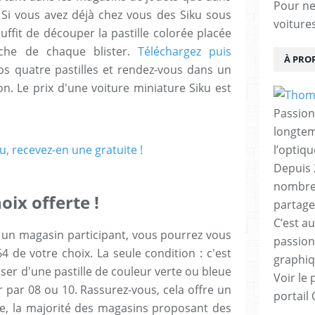
Pour ne 
Si vous avez déjà chez vous des Siku sous
voiture
 suffit de découper la pastille colorée placée
uche de chaque blister.
Téléchargez puis
À PRO
vos quatre pastilles et rendez-vous dans un
on. Le prix d'une voiture miniature Siku est
Passion
longtemp
l’optiq
Depuis 
nombreu
oix offerte !
partage
C’est au
à un magasin participant, vous pourrez vous
passion
1:64 de votre choix. La seule condition : c'est
graphiq
ser d'une pastille de couleur verte ou bleue
Voir le 
r par 08 ou 10. Rassurez-vous, cela offre un
portail
nce, la majorité des magasins proposant des