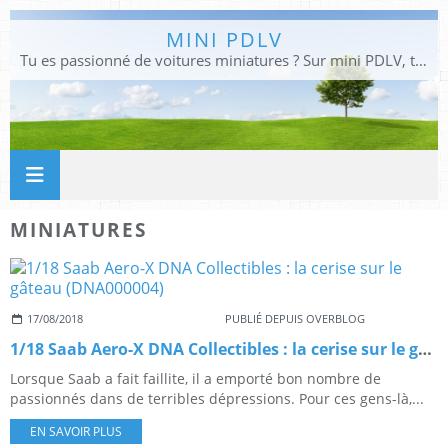
MINI PDLV
Tu es passionné de voitures miniatures ? Sur mini PDLV, tu trouveras les meilleurs bons plans pour acheter des voitures au 1:43, 1:18 ou 1:24. Tu pourras aussi découvrir des modèles de collection sous tous leurs angles. Pour ne rien louper de l'actualité des voitures miniatures, rejoins-nous !
MINIATURES
17/08/2018
PUBLIÉ DEPUIS OVERBLOG
1/18 Saab Aero-X DNA Collectibles : la cerise sur le gâteau (DNA000004)
Lorsque Saab a fait faillite, il a emporté bon nombre de
passionnés dans de terribles dépressions. Pour ces gens-là,...
EN SAVOIR PLUS