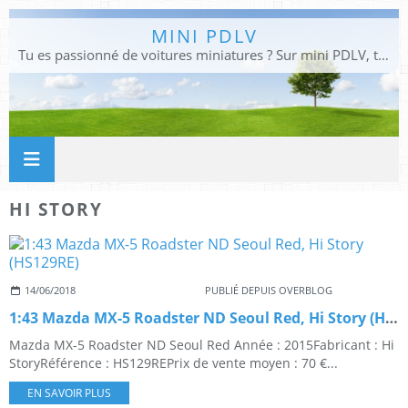
MINI PDLV
Tu es passionné de voitures miniatures ? Sur mini PDLV, tu trouveras les meilleurs bons plans pour acheter des voitures au 1:43, 1:18 ou 1:24. Tu pourras aussi découvrir des modèles de collection sous tous leurs angles. Pour ne rien louper de l'actualité des voitures miniatures, rejoins-nous !
HI STORY
14/06/2018
PUBLIÉ DEPUIS OVERBLOG
1:43 Mazda MX-5 Roadster ND Seoul Red, Hi Story (HS129RE)
Mazda MX-5 Roadster ND Seoul Red Année : 2015Fabricant : Hi
StoryRéférence : HS129REPrix de vente moyen : 70 €...
EN SAVOIR PLUS